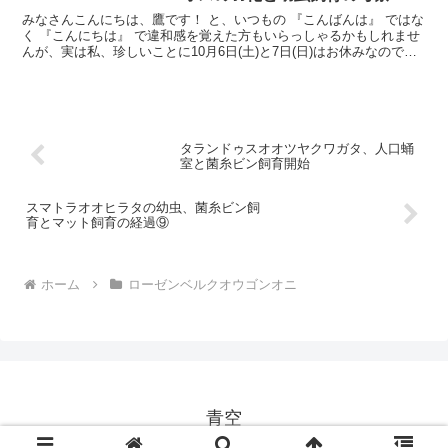
みなさんこんにちは、鷹です！ と、いつもの 『こんばんは』 ではな
く 『こんにちは』 で違和感を覚えた方もいらっしゃるかもしれませ
んが、実は私、珍しいことに10月6日(土)と7日(日)はお休みなので
す。＾＾ というのもご存知の方もいらっしゃ
タランドゥスオオツヤクワガタ、人口蛹
室と菌糸ビン飼育開始
スマトラオオヒラタの幼虫、菌糸ビン飼
育とマット飼育の経過⑨
ホーム
ローゼンベルクオウゴンオニ
青空
© 2016 青空.