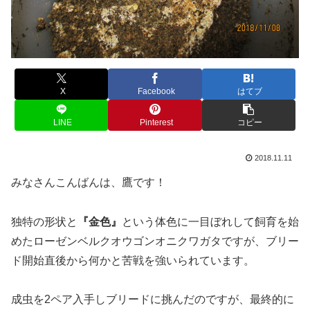
X
Facebook
はてブ
LINE
Pinterest
コピー
2018.11.11
みなさんこんばんは、鷹です！
独特の形状と
『金色』
という体色に一目ぼれして飼育を始
めたローゼンベルクオウゴンオニクワガタですが、ブリー
ド開始直後から何かと苦戦を強いられています。
成虫を2ペア入手しブリードに挑んだのですが、最終的に