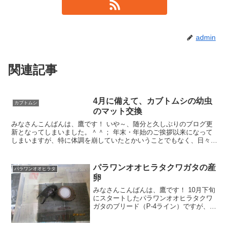
admin
関連記事
4月に備えて、カブトムシの幼虫
カブトムシ
のマット交換
みなさんこんばんは、鷹です！ いや～、随分と久しぶりのブログ更
新となってしまいました。＾＾； 年末・年始のご挨拶以来になって
しまいますが、特に体調を崩していたとかいうことでもなく、日々
淡々と過ごしています。 ただ年末のご挨拶でも記載させて頂
パラワンオオヒラタクワガタの産
パラワンオオヒラタ
卵
みなさんこんばんは、鷹です！ 10月下旬
にスタートしたパラワンオオヒラタクワ
ガタのブリード（P-4ライン）ですが、そ
ろそろ幼虫の姿も見えはじめケースの中
をかなり徘徊するようになったため、先