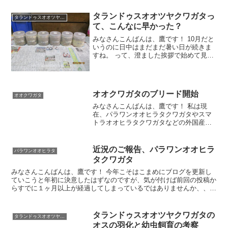
日産卵セットの割り出しを行いました。
と同時に過去の
タランドゥスオオツヤクワガタっ
タランドゥスオオツヤクワガタ
て、こんなに早かった？
みなさんこんばんは、鷹です！ 10月だと
いうのに日中はまだまだ暑い日が続きま
すね。 って、澄ました挨拶で始めて見ま
したが、なんと9月は1記事しかブログの
更新ができていませんでした。＾＾； 仕
事もプライベートも落ち着いたと思えば
忙しくなるの繰
オオクワガタのブリード開始
オオクワガタ
みなさんこんばんは、鷹です！ 私は現
在、パラワンオオヒラタクワガタやスマ
トラオオヒラタクワガタなどの外国産ク
ワガタも飼育していますが、やはりクワ
ガタを飼育する上でどうしても外すこと
ができないのが、日本では最大になるク
近況のご報告、パラワンオオヒラ
パラワンオオヒラタ
ワガタ、 『オオクワガタ
タクワガタ
みなさんこんばんは、鷹です！ 今年こそはこまめにブログを更新し
ていこうと年初に決意したはずなのですが、気が付けば前回の投稿か
らすでに１ヶ月以上が経過してしまっているではありませんか、、、
＾＾； その間に世間はコロナウィルスで大変なことになっ
タランドゥスオオツヤクワガタの
タランドゥスオオツヤクワガタ
オスの羽化と幼虫飼育の考察