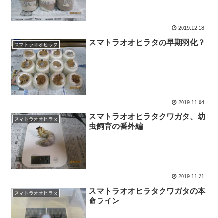
2019.12.18
スマトラオオヒラタの早期羽化？
スマトラオオヒラタ
2019.11.04
スマトラオオヒラタクワガタ、幼
スマトラオオヒラタ
虫飼育の番外編
2019.11.21
スマトラオオヒラタクワガタの本
スマトラオオヒラタ
命ライン