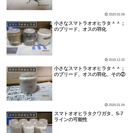
2020.02.09
小さなスマトラオオヒラタ＾＾；
スマトラオオヒラタ
のブリード、オスの羽化
2019.12.25
小さなスマトラオオヒラタ＾＾；
スマトラオオヒラタ
のブリード、オスの羽化、その②
2020.01.04
スマトオオヒラタクワガタ、S-7
スマトラオオヒラタ
ラインの可能性