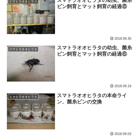
スマトラオオヒラタの幼虫、菌糸
スマトラオオヒラタ
ビン飼育とマット飼育の経過⑧
2018.09.30
スマトラオオヒラタの幼虫、菌糸
スマトラオオヒラタ
ビン飼育とマット飼育の経過⑥
2018.09.19
スマトラオオヒラタの本命ライ
スマトラオオヒラタ
ン、菌糸ビンの交換
2018.09.03