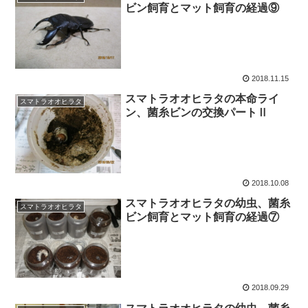
ビン飼育とマット飼育の経過⑨
2018.11.15
スマトラオオヒラタの本命ライ
スマトラオオヒラタ
ン、菌糸ビンの交換パートⅡ
2018.10.08
スマトラオオヒラタの幼虫、菌糸
スマトラオオヒラタ
ビン飼育とマット飼育の経過⑦
2018.09.29