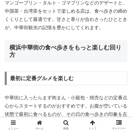
マンゴープリン・タルト・ゴマプリンなどのデザートと、
中国茶・台湾茶をセットで楽しめる店は、食べ歩きの締め
くくりとして最適です。甘さと香りが合わさったひととき
が、中華街観光の記憶を豊かにしてくれます。
横浜中華街の食べ歩きをもっと楽しむ回り
方
最初に定番グルメを楽しむ
中華街に入ったらまず肉まん・小籠包・焼売などの定番点
心からスタートするのがおすすめです。お腹が空いている
状態で最初に食べるものが、その日の食べ歩きの印象を左
右します。定番の美味しさをしっかり感じてから、次のジ
メニュー
ホーム
検索
トップ
サイドバー
ャンルへ進む流れが自然です。