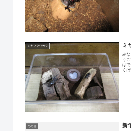
ミ
ミヤマクワガタ
みな
うご
はで
くは
新
その他