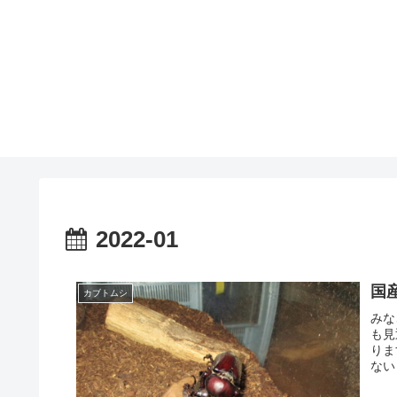
2022-01
国
カブトムシ
みな
も見
りま
ない