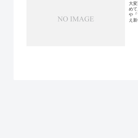
大変
めて
や『
え新