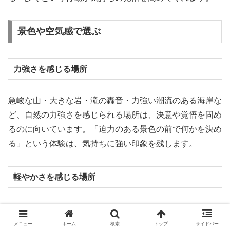
景色や空気感で選ぶ
力強さを感じる場所
急峻な山・大きな岩・滝の轟音・力強い潮流のある海岸な
ど、自然の力強さを感じられる場所は、決意や覚悟を固め
るのに向いています。「迫力のある景色の前で何かを決め
る」という体験は、気持ちに強い印象を残します。
軽やかさを感じる場所
なだらかな丘・木漏れ日の森・穏やかな湖畔など、軽やか
で気持ちが開放される場所は、重くなった気分をほぐして
メニュー
ホーム
検索
トップ
サイドバー