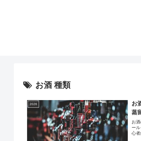
お酒 種類
お
2026
蒸
お酒
ール
心者