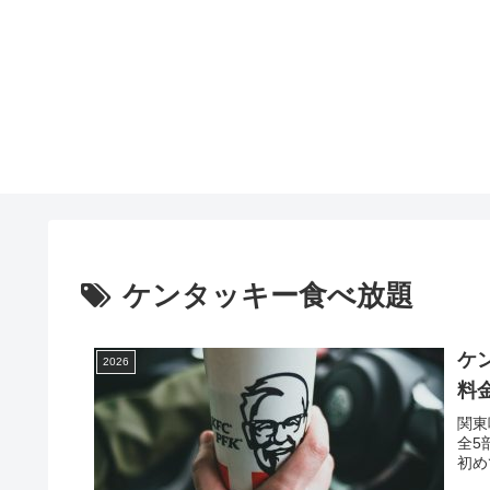
ケンタッキー食べ放題
ケ
2026
料
関東
全5
初め