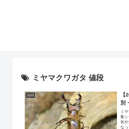
ミヤマクワガタ 値段
【
2025
別
ミヤ
集シ
化や
なっ