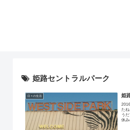
姫路セントラルパーク
姫
日々の生活
20
たね
うだ
休み