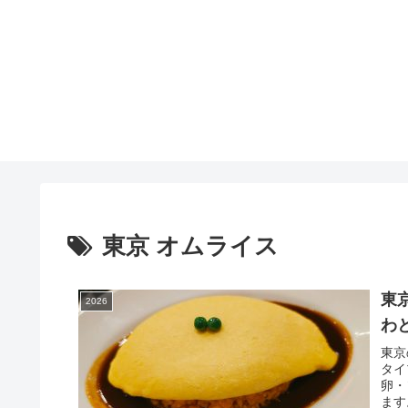
東京 オムライス
東
2026
わ
東京
タイ
卵・
ます