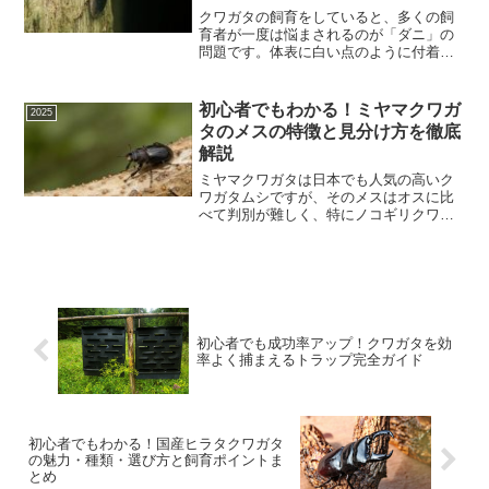
クワガタの飼育をしていると、多くの飼
育者が一度は悩まされるのが「ダニ」の
問題です。体表に白い点のように付着
し、動きが遅くなったり、弱ったりする
原因にもなり得るため、早期の発見と対
策が欠かせません。本記事では、クワガ
初心者でもわかる！ミヤマクワガ
2025
タ ダニの基本知識から、安...
タのメスの特徴と見分け方を徹底
解説
ミヤマクワガタは日本でも人気の高いク
ワガタムシですが、そのメスはオスに比
べて判別が難しく、特にノコギリクワガ
タのメスとは混同されやすいことで知ら
れています。本記事では、ミヤマクワガ
タメスの外見的特徴や行動、生態、さら
に野外での見分け方までを...
初心者でも成功率アップ！クワガタを効
率よく捕まえるトラップ完全ガイド
初心者でもわかる！国産ヒラタクワガタ
の魅力・種類・選び方と飼育ポイントま
とめ