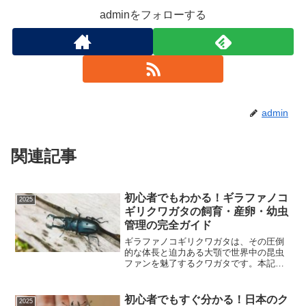
adminをフォローする
admin
関連記事
初心者でもわかる！ギラファノコ
2025
ギリクワガタの飼育・産卵・幼虫
管理の完全ガイド
ギラファノコギリクワガタは、その圧倒
的な体長と迫力ある大顎で世界中の昆虫
ファンを魅了するクワガタです。本記事
では、ギラファノコギリクワガタの飼
育・産卵・幼虫管理を、初めて挑戦する
人にも分かりやすく体系的に解説しま
初心者でもすぐ分かる！日本のク
2025