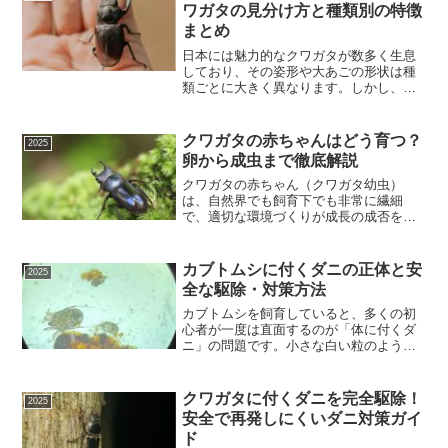
す。さらに、実際の飼育記録を...
ワガタの見分け方と種類別の特徴
まとめ
日本には魅力的なクワガタが数多く生息
しており、その姿形や大あごの形状は種
類ごとに大きく異なります。しかし、い
ざ観察してみると「どの種類かよく分か
らない…」「画像なしで見分けるのは難
しい」と感じる初心者も少なくありませ
クワガタの赤ちゃんはどう育つ？
2025
ん。特に国産の代表的な種...
卵から成虫まで徹底解説
クワガタの赤ちゃん（クワガタ幼虫）
は、自然界でも飼育下でも非常に繊細
で、適切な環境づくりが成長の成否を左
右します。本記事では、メインキーワー
ド「クワガタ赤ちゃん」を中心に、卵か
ら幼虫・蛹・成虫へと変化するクワガタ
カブトムシに付くダニの正体と安
2025
の一生をわかりやすく解説し、...
全な駆除・対策方法
カブトムシを飼育していると、多くの初
心者が一度は直面するのが「体に付くダ
ニ」の問題です。小さな白い粒のように
見えたり、殻の隙間に集まっていること
もあり、不安に感じる方は少なくありま
せん。しかし、正しい知識を持てば過度
クワガタに付くダニを完全駆除！
2025
に心配する必要はなく、適...
安全で再発しにくいダニ対策ガイ
ド