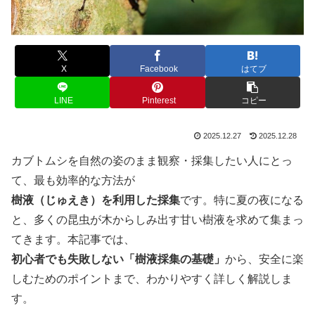
X
Facebook
はてブ
LINE
Pinterest
コピー
2025.12.27
2025.12.28
カブトムシを自然の姿のまま観察・採集したい人にとっ
て、最も効率的な方法が
樹液（じゅえき）を利用した採集
です。特に夏の夜になる
と、多くの昆虫が木からしみ出す甘い樹液を求めて集まっ
てきます。本記事では、
初心者でも失敗しない「樹液採集の基礎」
から、安全に楽
しむためのポイントまで、わかりやすく詳しく解説しま
す。