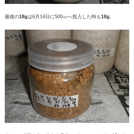
最後の
18g
は6月14日に500㏄へ投入した時も
18g
。