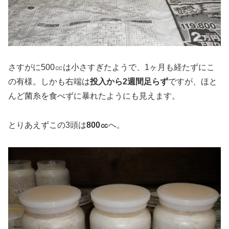
さすがに500㏄は小さすぎたようで、1ヶ月も経たずにこ
の有様。しかも右端は
投入から2週間足らず
ですが、ほと
んど菌糸を食べずに暴れたようにも見えます。
とりあえずこの3頭は
800㏄
へ。