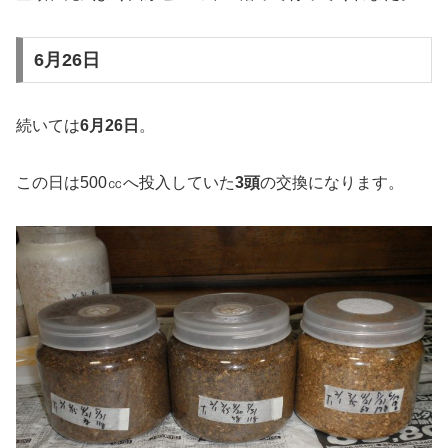
6月26日
続いては
6月26日
。
この日は500㏄へ投入していた
3頭
の交換になります。