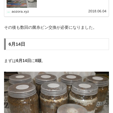
と突入していきます。 国産カブクワにとっては正にシーズ
ン突入となるわけですが、…
2018.06.04
aozora.xyz
その後も数回の菌糸ビン交換が必要になりました。
6月14日
まずは
6月14日
に
8頭
。