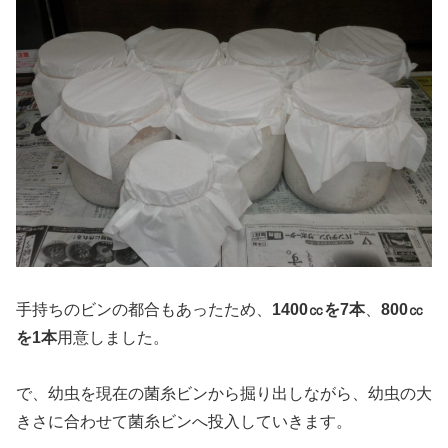
手持ちのビンの都合もあったため、
1400㏄を7本
、
800㏄
を1本
用意しました。
で、幼虫を現在の菌糸ビンから掘り出しながら、幼虫の大
きさに合わせて菌糸ビンへ投入していきます。