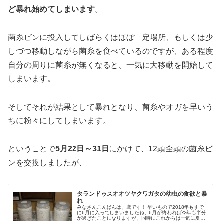
ど暴れ始めてしまいます
。
菌糸ビンに投入してしばらくはほぼ一定場所、もしくは少
しづつ移動しながら菌糸を食べているのですが、ある程度
自分の周りに菌糸が無くなると、一気に大移動を開始して
しまいます。
そしてそれが結果として暴れとなり、菌糸やオガを早いう
ちに粉々にしてしまいます。
ということで
5月22日～31日
にかけて、12頭全頭の菌糸ビ
ンを交換しましたが、
タランドゥスオオツヤクワガタの幼虫の食欲と暴
れ
みなさんこんばんは、鷹です！ 早いもので2018年もすで
に6月に入ってしまいましたね。6月が終われば今年も半分
が過ぎたことになりますが、同時にこれからは一気に夏へ