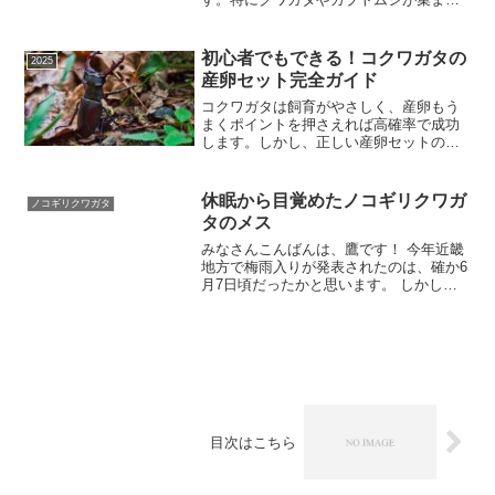
やすい木として知られ、山林や雑木林を
散策するときに注目したい広葉樹のひと
つです。本記事では、クヌギの木の特
初心者でもできる！コクワガタの
2025
徴・見分け方・昆虫が集まる...
産卵セット完全ガイド
コクワガタは飼育がやさしく、産卵もう
まくポイントを押さえれば高確率で成功
します。しかし、正しい産卵セットの組
み方や温度管理を誤ると、まったく産ま
ないまま時間が過ぎてしまうことも珍し
くありません。ここでは、より実践的な
休眠から目覚めたノコギリクワガ
ノコギリクワガタ
知識として、産卵セットの...
タのメス
みなさんこんばんは、鷹です！ 今年近畿
地方で梅雨入りが発表されたのは、確か6
月7日頃だったかと思います。 しかしど
ういうことでしょうか？ふと思い返して
みると、 『梅雨入りが発表されてから、
全く雨が降っていません！』＾＾； もち
ろん地域差はあ
目次はこちら