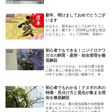
のおかげでこれまでに味わったことのな
い時間の流れ、季節感を感じています
が、世の中でどれほど大変なことが起こ
っていても確実に時間は
新年、明けましておめでとうござ
その他
います
みなさん、新年あけましておめでとうご
ざいます！鷹です！ 2018年は大変お世話
になりました。 そして2019年、皆様の心
に少しでも『青空』が広がるよう、願い
を込めてブログ運営に取り組んでいきた
いと思います。 今年もどうぞよろしくお
初心者でもできる！ニジイロクワ
願いいたし
2025
ガタの飼育・産卵・幼虫管理を徹
底解説
ニジイロクワガタは、その名の通り虹色
に輝く美しい体色を持ち、クワガタ飼育
の中でも特に人気の高い種類です。本記
事では、ニジイロクワガタ 飼育をテーマ
に、幼虫管理・産卵セットの組み方・温
度管理まで、初心者でも迷わず実践でき
初心者でもわかる！クヌギの木の
2025
る形で詳しく解説します...
特徴・見分け方と昆虫が集まる理
由を徹底解説
クヌギの木は、夏の昆虫採集や自然観察
を楽しむ人々にとって欠かせない存在で
す。特にクワガタやカブトムシが集まり