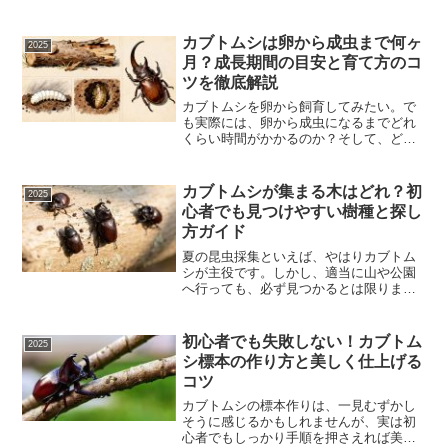
カブトムシは卵から成虫まで何ヶ
2025
月？成長期間の目安と育て方のコ
ツを徹底解説
カブトムシを卵から飼育してみたい。で
も実際には、卵から成虫になるまでどれ
くらい時間がかかるのか？そして、どの
タイミングで何をすべきなのか？ と疑問
に思う方は多いでしょう。本記事では、
カブトムシ 卵から成虫になるまで 期間を
カブトムシが集まる木はどれ？初
2025
中心に、自然に近い...
心者でも見つけやすい樹種と探し
方ガイド
夏の昆虫採集といえば、やはりカブトム
シが主役です。しかし、適当に山や公園
へ行っても、必ず見つかるとは限りませ
ん。実はカブトムシ採集で最も重要なの
は、カブトムシが集まる木を正しく理解
すること。どの樹種に、どんな特徴があ
初心者でも失敗しない！カブトム
2025
り、どこに生えているのか...
シ標本の作り方と美しく仕上げる
コツ
カブトムシの標本作りは、一見むずかし
そうに感じるかもしれませんが、実は初
心者でもしっかり手順を押さえれば美し