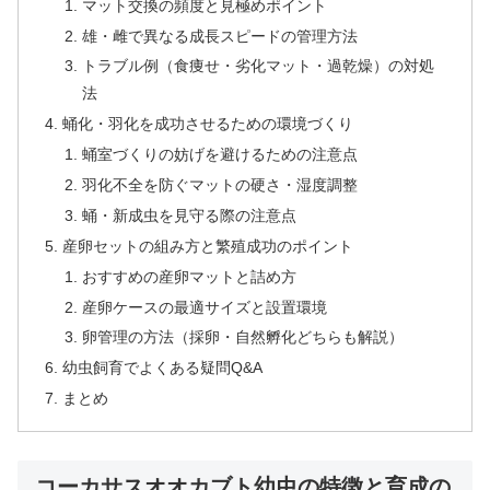
マット交換の頻度と見極めポイント
雄・雌で異なる成長スピードの管理方法
トラブル例（食痩せ・劣化マット・過乾燥）の対処
法
蛹化・羽化を成功させるための環境づくり
蛹室づくりの妨げを避けるための注意点
羽化不全を防ぐマットの硬さ・湿度調整
蛹・新成虫を見守る際の注意点
産卵セットの組み方と繁殖成功のポイント
おすすめの産卵マットと詰め方
産卵ケースの最適サイズと設置環境
卵管理の方法（採卵・自然孵化どちらも解説）
幼虫飼育でよくある疑問Q&A
まとめ
コーカサスオオカブト幼虫の特徴と育成の