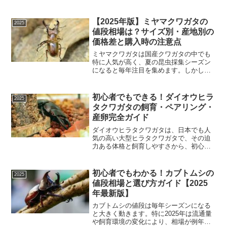
く仕上げられる趣味です。この記事で
は、「カブトムシ 標本 作り方」をメイン
キーワードに、昆虫標本初心者でも挑戦
【2025年版】ミヤマクワガタの
2025
できる基本から、展足の...
値段相場は？サイズ別・産地別の
価格差と購入時の注意点
ミヤマクワガタは国産クワガタの中でも
特に人気が高く、夏の昆虫採集シーズン
になると毎年注目を集めます。しかし、
近年は流通量の変化や大型個体の希少性
から、ミヤマクワガタの値段相場が読み
づらくなっているのも事実です。さらに
初心者でもできる！ダイオウヒラ
2025
近年は、実際の販売価格が...
タクワガタの飼育・ペアリング・
産卵完全ガイド
ダイオウヒラタクワガタは、日本でも人
気の高い大型ヒラタクワガタで、その迫
力ある体格と飼育しやすさから、初心者
から上級者まで幅広いファンに支持され
ています。本記事では、ダイオウヒラタ
クワガタの飼育・ペアリング・産卵を完
初心者でもわかる！カブトムシの
2025
全ガイドとして、初めてで...
値段相場と選び方ガイド【2025
年最新版】
カブトムシの値段は毎年シーズンになる
と大きく動きます。特に2025年は流通量
や飼育環境の変化により、相場が例年と