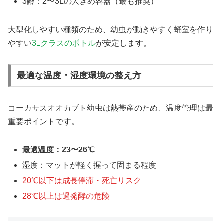
3齢：2〜3Lの大きめ容器（最も推奨）
大型化しやすい種類のため、幼虫が動きやすく蛹室を作り
やすい
3Lクラスのボトル
が安定します。
最適な温度・湿度環境の整え方
コーカサスオオカブト幼虫は熱帯産のため、温度管理は最
重要ポイントです。
最適温度：23〜26℃
湿度：マットが軽く握って固まる程度
20℃以下は成長停滞・死亡リスク
28℃以上は過発酵の危険