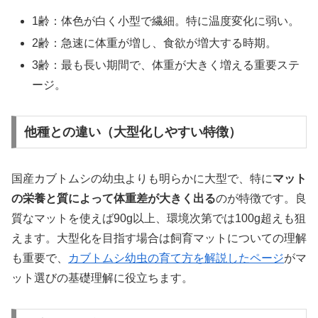
1齢：体色が白く小型で繊細。特に温度変化に弱い。
2齢：急速に体重が増し、食欲が増大する時期。
3齢：最も長い期間で、体重が大きく増える重要ステ
ージ。
他種との違い（大型化しやすい特徴）
国産カブトムシの幼虫よりも明らかに大型で、特に
マット
の栄養と質によって体重差が大きく出る
のが特徴です。良
質なマットを使えば90g以上、環境次第では100g超えも狙
えます。大型化を目指す場合は飼育マットについての理解
も重要で、
カブトムシ幼虫の育て方を解説したページ
がマ
ット選びの基礎理解に役立ちます。