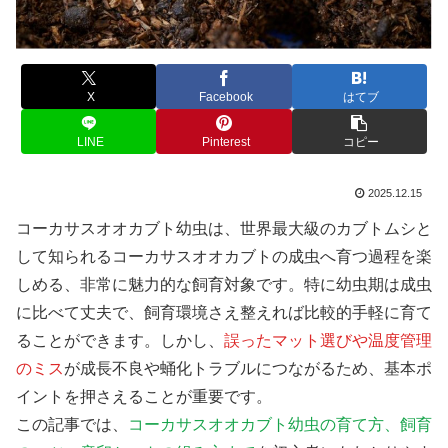
X
Facebook
はてブ
LINE
Pinterest
コピー
2025.12.15
コーカサスオオカブト幼虫は、世界最大級のカブトムシと
して知られるコーカサスオオカブトの成虫へ育つ過程を楽
しめる、非常に魅力的な飼育対象です。特に幼虫期は成虫
に比べて丈夫で、飼育環境さえ整えれば比較的手軽に育て
ることができます。しかし、
誤ったマット選びや温度管理
のミス
が成長不良や蛹化トラブルにつながるため、基本ポ
イントを押さえることが重要です。
この記事では、
コーカサスオオカブト幼虫の育て方、飼育