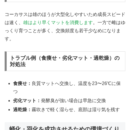
コーカサスは雄のほうが大型化しやすいため成長スピード
は速く、
雄はより早くマットを消費します
。一方で雌はゆ
っくり育つことが多く、交換頻度も若干少なめになりま
す。
トラブル例（食痩せ・劣化マット・過乾燥）の
対処法
食痩せ：
良質マットへ交換し、温度を23〜26℃に保
つ
劣化マット：
発酵臭が強い場合は早急に交換
過乾燥：
霧吹きで軽く湿らせ、底部は湿り気を残す
蛹化・羽化を成功させるための環境づくり