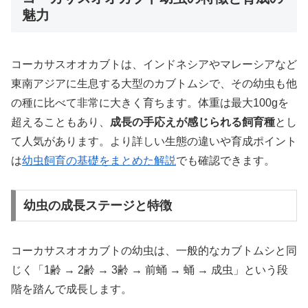
魅力
コーカサスオオカブトは、インドネシアやマレーシアなど
東南アジアに生息する大型のカブトムシで、その幼虫も他
の種に比べて非常に大きく育ちます。体重は最大100gを
超えることもあり、
成長の手応えが感じられる飼育種
とし
て人気があります。より詳しい生態の違いや育成ポイント
は
幼虫飼育の基礎をまとめた解説
でも確認できます。
幼虫の成長ステージと特徴
コーカサスオオカブトの幼虫は、一般的なカブトムシと同
じく「1齢 → 2齢 → 3齢 → 前蛹 → 蛹 → 成虫」という段
階を踏んで成長します。