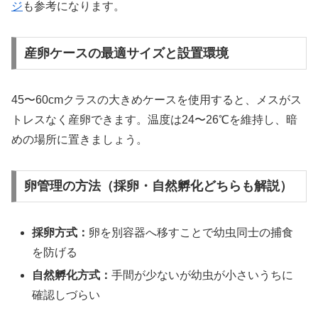
ジ
も参考になります。
産卵ケースの最適サイズと設置環境
45〜60cmクラスの大きめケースを使用すると、メスがス
トレスなく産卵できます。温度は24〜26℃を維持し、暗
めの場所に置きましょう。
卵管理の方法（採卵・自然孵化どちらも解説）
採卵方式：
卵を別容器へ移すことで幼虫同士の捕食
を防げる
自然孵化方式：
手間が少ないが幼虫が小さいうちに
確認しづらい