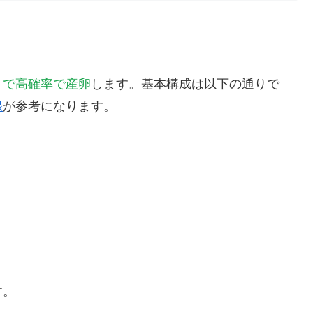
）
トで高確率で産卵
します。基本構成は以下の通りで
録
が参考になります。
す。