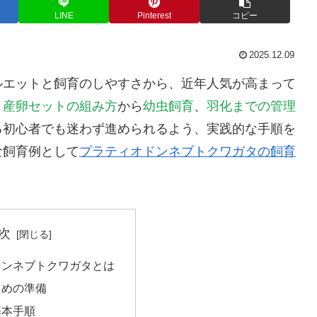
LINE
Pinterest
コピー
2025.12.09
ルエットと飼育のしやすさから、近年人気が高まって
、
産卵セットの組み方
から
幼虫飼育
、
羽化までの管理
る初心者でも迷わず進められるよう、実践的な手順を
な飼育例として
プラティオドンネブトクワガタの飼育
。
次
ドンネブトクワガタとは
ための準備
基本手順