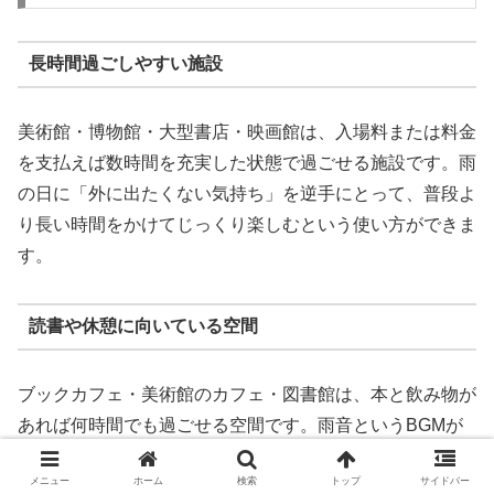
長時間過ごしやすい施設
美術館・博物館・大型書店・映画館は、入場料または料金
を支払えば数時間を充実した状態で過ごせる施設です。雨
の日に「外に出たくない気持ち」を逆手にとって、普段よ
り長い時間をかけてじっくり楽しむという使い方ができま
す。
読書や休憩に向いている空間
ブックカフェ・美術館のカフェ・図書館は、本と飲み物が
あれば何時間でも過ごせる空間です。雨音というBGMが
加わることで、読書への集中度が上がるという効果もあり
メニュー
ホーム
検索
トップ
サイドバー
ます。