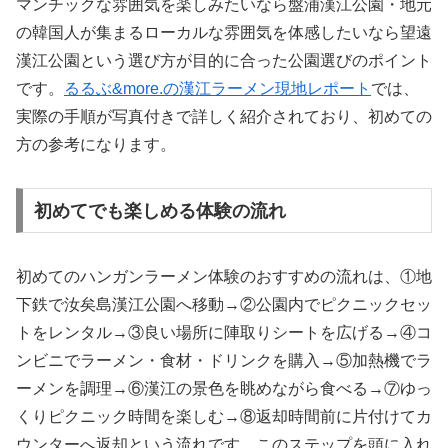
マンチックな雰囲気を楽しみたいなら盤浦漢江公園・地元
の韓国人が集まるローカルな雰囲気を体感したいなら望遠
漢江公園という選び方が目的に合った公園選びのポイント
です。
るるぶ&more.の漢江ラーメン現地レポート
では、
実際の手順が写真付きで詳しく紹介されており、初めての
方の参考になります。
初めてでも楽しめる体験の流れ
初めてのハンガンラーメン体験のおすすめの流れは、①地
下鉄で汝矣島漢江公園へ移動→②公園内でピクニックセッ
トをレンタル→③良い場所に陣取りシートを広げる→④コ
ンビニでラーメン・食材・ドリンクを購入→⑤加熱機でラ
ーメンを調理→⑥漢江の景色を眺めながら食べる→⑦ゆっ
くりピクニック時間を楽しむ→⑧返却時間前に片付けてカ
ウンターへ返却という流れです。このステップを頭に入れ