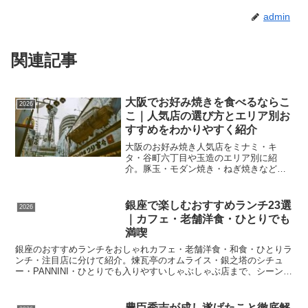
admin
関連記事
大阪でお好み焼きを食べるならこ
2026
こ｜人気店の選び方とエリア別お
すすめをわかりやすく紹介
大阪のお好み焼き人気店をミナミ・キ
タ・谷町六丁目や玉造のエリア別に紹
介。豚玉・モダン焼き・ねぎ焼きなど定
番メニューの違いと、初めての方でも失
敗しない店選びのポイントをわかりやす
く解説します。
銀座で楽しむおすすめランチ23選
2026
｜カフェ・老舗洋食・ひとりでも
満喫
銀座のおすすめランチをおしゃれカフェ・老舗洋食・和食・ひとりラ
ンチ・注目店に分けて紹介。煉瓦亭のオムライス・銀之塔のシチュ
ー・PANNINI・ひとりでも入りやすいしゃぶしゃぶ店まで、シーン別
の選び方を解説します。
豊臣秀吉が成し遂げたこと徹底解