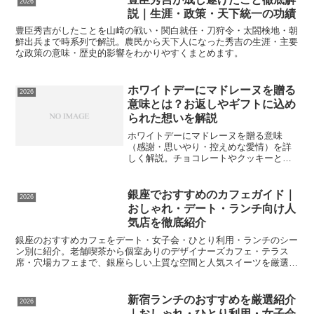
2026
説｜生涯・政策・天下統一の功績
豊臣秀吉がしたことを山崎の戦い・関白就任・刀狩令・太閤検地・朝
鮮出兵まで時系列で解説。農民から天下人になった秀吉の生涯・主要
な政策の意味・歴史的影響をわかりやすくまとめます。
ホワイトデーにマドレーヌを贈る
2026
意味とは？お返しやギフトに込め
られた想いを解説
ホワイトデーにマドレーヌを贈る意味
（感謝・思いやり・控えめな愛情）を詳
しく解説。チョコレートやクッキーとの
違い・本命と義理の選び方・職場や友人
へのお返しポイント・メッセージの添え
方までわかりやすく紹介します。
銀座でおすすめのカフェガイド｜
2026
おしゃれ・デート・ランチ向け人
気店を徹底紹介
銀座のおすすめカフェをデート・女子会・ひとり利用・ランチのシー
ン別に紹介。老舗喫茶から個室ありのデザイナーズカフェ・テラス
席・穴場カフェまで、銀座らしい上質な空間と人気スイーツを厳選し
て解説します。
新宿ランチのおすすめを厳選紹介
2026
｜おしゃれ・ひとり利用・女子会