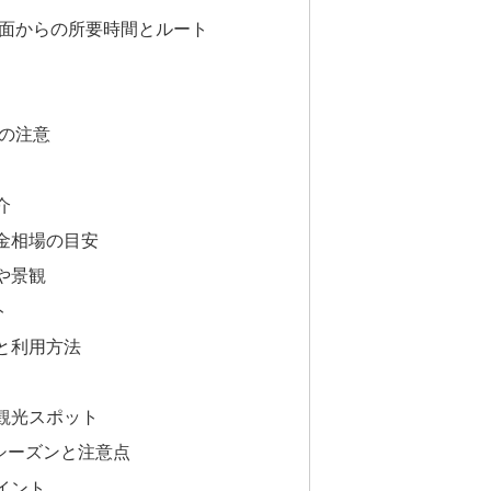
面からの所要時間とルート
の注意
介
金相場の目安
や景観
ト
と利用方法
観光スポット
シーズンと注意点
イント