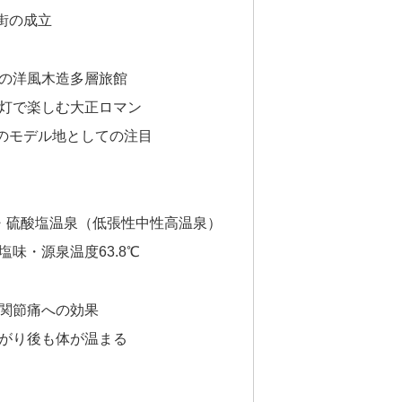
街の成立
の洋風木造多層旅館
灯で楽しむ大正ロマン
のモデル地としての注目
・硫酸塩温泉（低張性中性高温泉）
味・源泉温度63.8℃
関節痛への効果
がり後も体が温まる