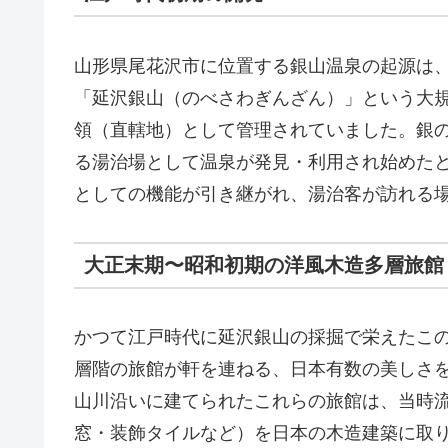
山形県尾花沢市に位置する銀山温泉の起源は
「延沢銀山（のべさわぎんざん）」という大
領（直轄地）として管理されていました。銀
る湯治場として温泉が発見・利用され始めた
としての機能が引き継がれ、湯治客が訪れる
大正末期〜昭和初期の洋風木造多層旅館
かつて江戸時代に延沢銀山の採掘で栄えたこ
層階の旅館が軒を連ねる、日本有数の美しさを
山川沿いに建てられたこれらの旅館は、当時
窓・装飾タイルなど）を日本の木造建築に取