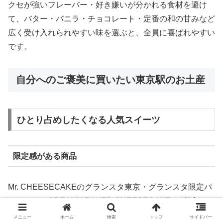
クセが強いフレーバー・好き嫌いが分かれる食材を避け
て、バター・バニラ・チョコレート・定番の和の甘みなど
広く受け入れられやすい味を選ぶと、全員に喜ばれやすい
です。
自分へのご褒美に買いたい東京駅のお土産
ひとり占めしたくなる人気スイーツ
限定感がある商品
Mr. CHEESECAKEのグランスタ東京・グランスタ限定パ
ッケージのCREAMY BAKED CHEESECAKE（4個入
1,782円）のような、東京駅・グランスタ店限定パッケー
メニュー
ホーム
検索
トップ
サイドバー