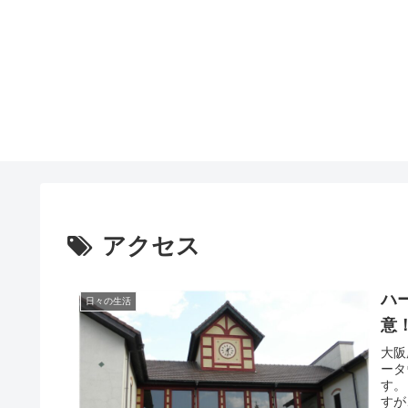
アクセス
ハ
日々の生活
意
大阪
ータ
す。
すが