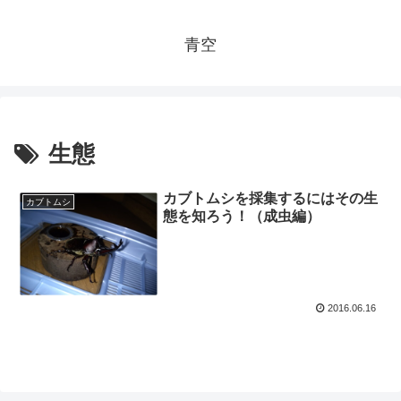
青空
生態
カブトムシを採集するにはその生
カブトムシ
態を知ろう！（成虫編）
2016.06.16