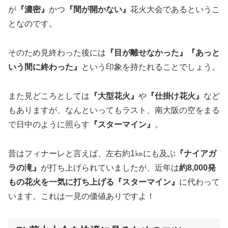
が
『濃密』
かつ
『間が開かない』
花火大会であるというこ
となのです。
そのため見終わった後には
『目が離せなかった』『あっと
いう間に終わった』
という印象を持たれることでしょう。
また見どころとしては
『大型花火』
や
『仕掛け花火』
など
もありますが、なんといってもラスト、南大阪の空をまる
で日中のように照らす
『スターマイン』
。
昔はフィナーレと言えば、左右約1㎞にも及ぶ
『ナイアガ
ラの滝』
が打ち上げられていましたが、近年は
約8,000発
もの花火を一気に打ち上げる『スターマイン』
に代わって
います。これは一見の価値ありですよ！