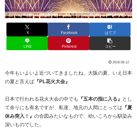
X
Facebook
はてブ
LINE
Pinterest
コピー
2016.06.12
今年もいよいよ近づいてきましたね。大阪の夏、いえ日本
の夏と言えば
『PL花火大会』
日本で行われる花火大会の中でも
『五本の指に入る』
とし
て余りにも有名ですが、私達、地元の人間にとっては
『夏
休み突入！』
の合図みたいなもので、幼いころから馴染み
深いものでした。