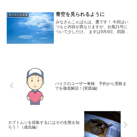
青空を見られるように
世の中の出来事
みなさんこんばんは、鷹です！ 今回はい
つもと内容が異なりますが、台風21号に
ついて少しだけ。 まずは9月4日、四国や
近畿地方を直撃した台風21号の被害に遭
われた方々に、心よりお見舞い申し上げ
ます。 今回の台風は今年最大の勢力で、
さらに日本列
バイクのユーザー車検 予約から受験ま
でを徹底解説！(実践編)
カブトムシを採集するにはその生態を知
ろう！（成虫編）