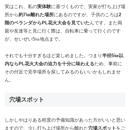
実はこれ、私の
実体験
に基づくもので、実家が打ち上げ場
所から
約7㎞離れた場所
にあるのですが、子供のころは
2
階のベランダからPL花火大会を見ていた
んです。また両
親や友達等と見に行く際は、自転車に乗って行くのです
が、せいぜい5㎞地点まで。
それでも十分すぎるほど楽しめました。つまり
半径5㎞以
内ならPL花火大会の迫力を十分に味わえる
ため、事前に
その付近で見学場所を探してみるのもいいかもしれませ
ん。
穴場スポット
しかしやはりある程度の予備知識があった方がいいと思い
ますので、少し打ち上げ場所から離れた
穴場スポット
をご