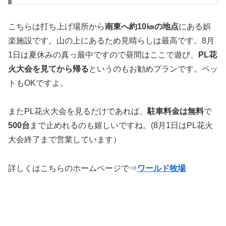
こちらは打ち上げ場所から
南東へ約10㎞の地点
にある娯
楽施設です。山の上にあるため見晴らしは最高です。8月
1日は夏休みの真っ最中ですので昼間はここで遊び、
PL花
火大会を見てから帰る
というのもお勧めプランです。ペッ
トもOKですよ。
またPL花火大会を見るだけであれば、
駐車料金は無料
で
500台
まで止めれるのも嬉しいですね。(8月1日はPL花火
大会終了まで営業しています）
詳しくはこちらのホームページで⇒
ワールド牧場