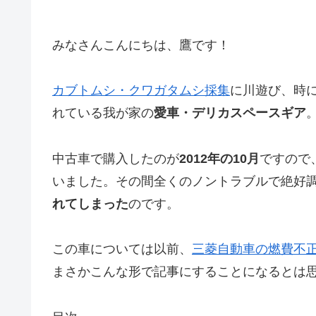
みなさんこんにちは、鷹です！
カブトムシ・クワガタムシ採集
に川遊び、時
れている我が家の
愛車・デリカスペースギア
中古車で購入したのが
2012年の10月
ですので
いました。その間全くのノントラブルで絶好
れてしまった
のです。
この車については以前、
三菱自動車の燃費不
まさかこんな形で記事にすることになるとは