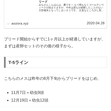
リード
みなさんこんばんは、鷹です！ もう間もなくゴールデンウ
ィークが始まりますが、今年は誰もが経験したことのない
大型連休となってしまいそうです。 正直なところ少し前ま
では『いつもの人気のない山に息抜きにでも行こうか？』
などと考えていましたが、様々…
2020.04.28
aozora.xyz
ブリード開始からすでに1ヶ月以上が経過していますが、
まずは産卵セットのその後の様子から。
T-5ライン
こちらのメスは昨年の8月下旬からブリードをはじめ、
11月7日＝幼虫9頭
12月19日＝幼虫12頭