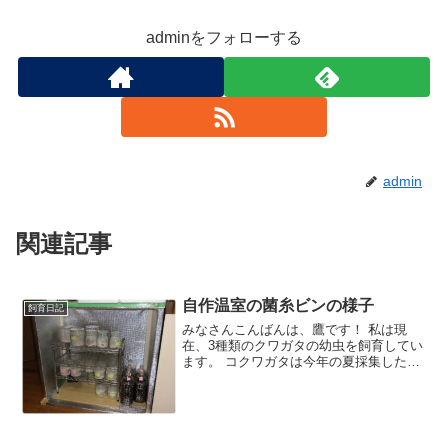
adminをフォローする
admin
関連記事
自作温室の菌糸ビンの様子
飼育日記
みなさんこんばんは、鷹です！ 私は現
在、3種類のクワガタの幼虫を飼育してい
ます。 コクワガタは今年の夏採集したメ
スが産卵し、そこから孵化・飼育してい
るもの。オオクワガタは一度は飼育して
みたいという考えからYAHOOオークショ
ンで落札したもの