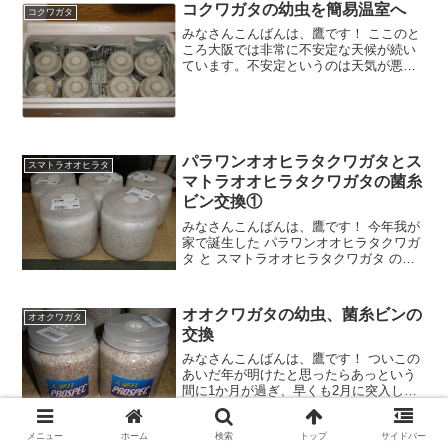
コクワガタの幼虫を簡易温室へ
コクワガタ
みなさんこんばんは、鷹です！ ここのと
ころ大阪では非常に不安定な天候が続い
ています。不安定というのは天気が悪い
ということだけでなく、暑くなったり寒
くなったり。 日中は動いていると汗をか
きそうなぐらい暖かくなったと思った
ら、朝晩は急激に冷え込
パラワンオオヒラタクワガタとス
スマトラオオヒラタ
マトラオオヒラタクワガタの菌糸
ビン交換①
みなさんこんばんは、鷹です！ 今年我が
家で誕生した パラワンオオヒラタクワガ
タ と スマトラオオヒラタクワガタ の幼
虫たちですが、特にスマトラオオヒラタ
クワガタは割り出し当初から ブヨブヨ病
に悩まされたものの、生存できた幼虫た
オオクワガタの幼虫、菌糸ビンの
オオクワガタ
ちは何とか順
交換
みなさんこんばんは、鷹です！ ついこの
あいだ年が明けたと思ったらあっという
間に1か月が過ぎ、早くも2月に突入して
しまいました。本当に年齢と共に（＾
＾；）時間が経つのを早く感じてしまう
メニュー
ホーム
検索
トップ
サイドバー
ものです。 大阪でもここ最近は寒い日が