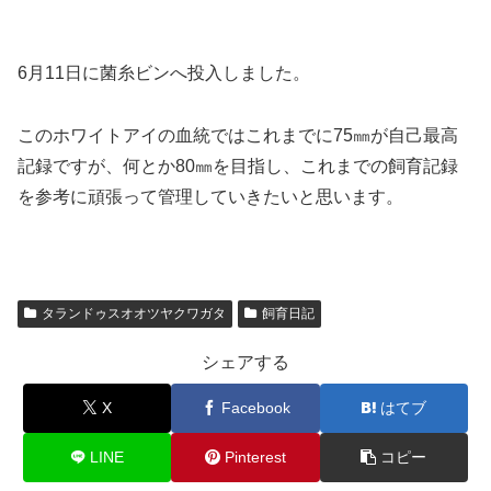
6月11日に菌糸ビンへ投入しました。
このホワイトアイの血統ではこれまでに75㎜が自己最高
記録ですが、何とか80㎜を目指し、これまでの飼育記録
を参考に頑張って管理していきたいと思います。
タランドゥスオオツヤクワガタ
飼育日記
シェアする
X
Facebook
はてブ
LINE
Pinterest
コピー