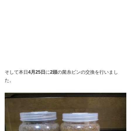
そして本日
4月25日
に
2頭
の菌糸ビンの交換を行いまし
た。