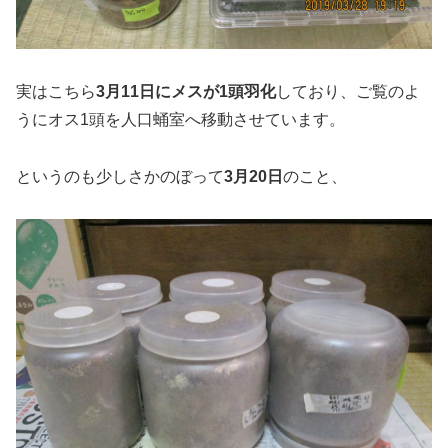
実はこちら
3月11日にメスが1頭羽化
しており、ご覧のよ
うにオス1頭を人口蛹室へ移動させています。
というのも少しさかのぼって
3月20日
のこと、