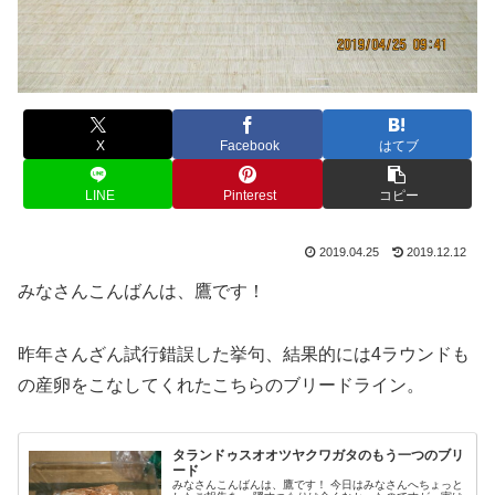
X
Facebook
はてブ
LINE
Pinterest
コピー
2019.04.25
2019.12.12
みなさんこんばんは、鷹です！
昨年さんざん試行錯誤した挙句、結果的には4ラウンドも
の産卵をこなしてくれたこちらのブリードライン。
タランドゥスオオツヤクワガタのもう一つのブリ
ード
みなさんこんばんは、鷹です！ 今日はみなさんへちょっと