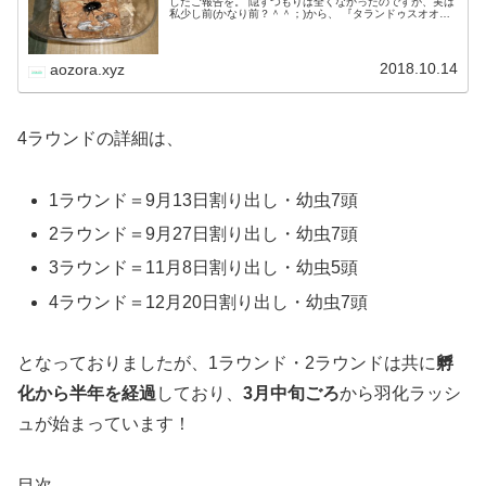
したご報告を。 隠すつもりは全くなかったのですが、実は
私少し前(かなり前？＾＾；)から、 『タランドゥスオオツ
ヤクワガタの別ラインでブリードにチャレンジしていまし
た！』 って、ただ単にご…
2018.10.14
aozora.xyz
4ラウンドの詳細は、
1ラウンド＝9月13日割り出し・幼虫7頭
2ラウンド＝9月27日割り出し・幼虫7頭
3ラウンド＝11月8日割り出し・幼虫5頭
4ラウンド＝12月20日割り出し・幼虫7頭
となっておりましたが、1ラウンド・2ラウンドは共に
孵
化から半年を経過
しており、
3月中旬ごろ
から羽化ラッシ
ュが始まっています！
目次