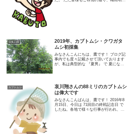
寸前には西日本を中心に大雨による多大
な被害が出てしまいました。 特に広島や
岡山では想像を絶するような甚大な被害
が確認されています。
2019年、カブトムシ・クワガタ
採集記録
ムシ初採集
みなさんこんにちは、鷹です！ ブログ記
事内でも度々記載させて頂いております
が、私は典型的な 『夏男』 で 夏になれ
ばなるほど活動が活発化する という習性
をしています。 実際、仕事中でも遊んで
いる時でも、周りの人たちが汗だくにな
っていても私一
哀川翔さんの88ミリのカブトムシ
カブトムシ
は偉大です
みなさんこんばんは、鷹です！ 2016年8
月15日、今日は 71回目の終戦記念日 で
したね。各地で様々な行事が行われ、テ
レビ番組もこのことに関する特番が多数
放送されていました。 私はもちろん 戦争
を知らない世代の人間 です。かろうじて
私の両