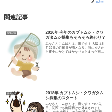
admin
関連記事
2016年 今年のカブトムシ・クワ
採集記録
ガタムシ採集もそろそろ終わり？
みなさんこんばんは、鷹です！ 大阪は8
月29日の月曜日が雨となり、特に夕方か
ら夜中にかけてはかなりまとまった雨が
降り注ぎました。 しかしその後天気は回
復し、日中は 30℃ を超すものの朝晩は
25℃ を下回り、少し涼しさも感じられ正
に 秋の
2018年 カブトムシ・クワガタム
採集記録
シ採集のスタート
みなさんこんばんは、鷹です！ つい先
日、関西でも梅雨明けが発表されまし
た。 ただ皆様もご存知の通り、梅雨明け