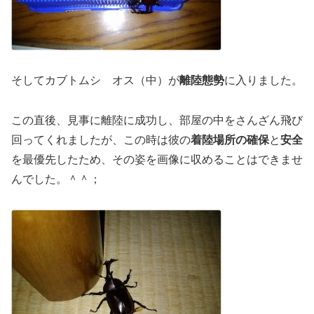
そしてカブトムシ オス（中）が
離陸態勢
に入りました。
この直後、見事に離陸に成功し、部屋の中をさんざん飛び
回ってくれましたが、この時は彼の
着陸場所の確保
と
安全
を最優先したため、その姿を画像に収めることはできませ
んでした。＾＾；