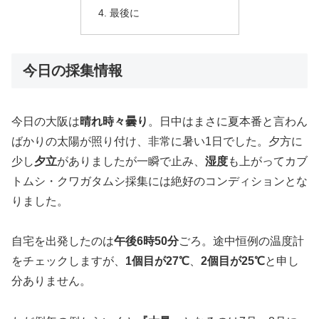
最後に
今日の採集情報
今日の大阪は
晴れ時々曇り
。日中はまさに夏本番と言わん
ばかりの太陽が照り付け、非常に暑い1日でした。夕方に
少し
夕立
がありましたが一瞬で止み、
湿度
も上がってカブ
トムシ・クワガタムシ採集には絶好のコンディションとな
りました。
自宅を出発したのは
午後6時50分
ごろ。途中恒例の温度計
をチェックしますが、
1個目が27℃
、
2個目が25℃
と申し
分ありません。