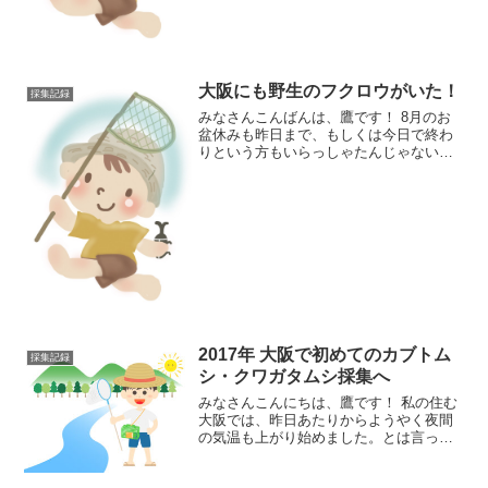
大阪にも野生のフクロウがいた！
採集記録
みなさんこんばんは、鷹です！ 8月のお
盆休みも昨日まで、もしくは今日で終わ
りという方もいらっしゃたんじゃないで
しょうか。今年は8月11日（木）が初めて
施行された海の日だったため、各企業の
お盆休みも分散傾向にあったみたいで
す。 そんな私は後半
2017年 大阪で初めてのカブトム
採集記録
シ・クワガタムシ採集へ
みなさんこんにちは、鷹です！ 私の住む
大阪では、昨日あたりからようやく夜間
の気温も上がり始めました。とは言って
もまだ20℃を切っている状態で、毎年出
かける採集ポイントでは17℃前後とかな