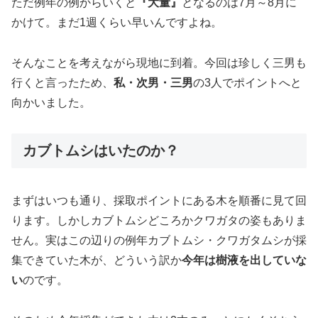
ただ例年の例からいくと
『大量』
となるのは7月～8月に
かけて。まだ1週くらい早いんですよね。
そんなことを考えながら現地に到着。今回は珍しく三男も
行くと言ったため、
私・次男・三男
の3人でポイントへと
向かいました。
カブトムシはいたのか？
まずはいつも通り、採取ポイントにある木を順番に見て回
ります。しかしカブトムシどころかクワガタの姿もありま
せん。実はこの辺りの例年カブトムシ・クワガタムシが採
集できていた木が、どういう訳か
今年は樹液を出していな
い
のです。