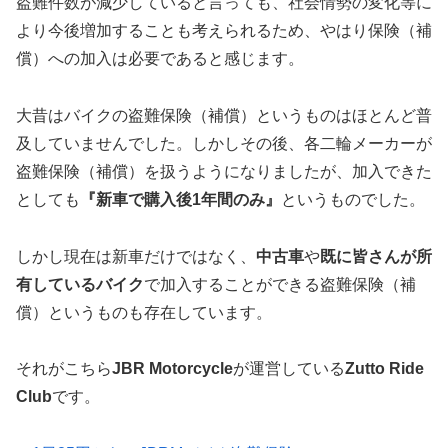
盗難件数が減少していると言っても、社会情勢の変化等に
より今後増加することも考えられるため、やはり保険（補
償）への加入は必要であると感じます。
大昔はバイクの盗難保険（補償）というものはほとんど普
及していませんでした。しかしその後、各二輪メーカーが
盗難保険（補償）を扱うようになりましたが、加入できた
としても
『新車で購入後1年間のみ』
というものでした。
しかし現在は新車だけではなく、
中古車
や
既に皆さんが所
有しているバイク
で加入することができる盗難保険（補
償）というものも存在しています。
それがこちら
JBR Motorcycle
が運営している
Zutto Ride
Club
です。