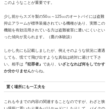
このようなことが重要です。
少し前からスズキ製の50㏄～125㏄のオートバイには盗難
抑止アラームが標準装備されている機種があり、実際この
機能を有効活用されている方は盗難被害に遭いにくいとい
った傾向が見られます。（鷹の体験談）
しかし先にも記載しましたが、例えそのような状況に遭遇
しても、慌てて飛び出すような真似は絶対に避けて下さ
い。相手は
『犯罪者』
であり、
いざとなれば何をしでかす
か分かりません
からね。
置く場所にも一工夫を
これも今までの内容の関連することなのですが、わざと狭
い場所に置いたり車をバリケードにしたりして、バイクの