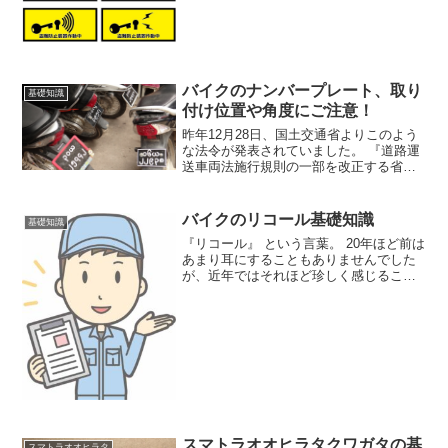
バイクのナンバープレート、取り
基礎知識
付け位置や角度にご注意！
昨年12月28日、国土交通省よりこのよう
な法令が発表されていました。 『道路運
送車両法施行規則の一部を改正する省令
等の制定について』 これは簡単に言え
ば、今まで明確にされていなかった、車
やバイクのナンバープレートの取り付け
バイクのリコール基礎知識
基礎知識
位置などに関する法
『リコール』 という言葉。 20年ほど前は
あまり耳にすることもありませんでした
が、近年ではそれほど珍しく感じること
もなくなってしまいました。 この 『リコ
ール』 という言葉が世間で広く知られる
ようになったきっかけは、皮肉なことに
2000年（
スマトラオオヒラタクワガタの基
スマトラオオヒラタ