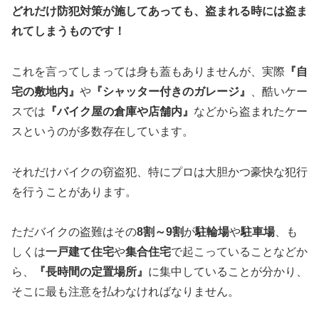
どれだけ防犯対策が施してあっても、盗まれる時には盗ま
れてしまうものです！
これを言ってしまっては身も蓋もありませんが、実際
『自
宅の敷地内』
や
『シャッター付きのガレージ』
、酷いケー
スでは
『バイク屋の倉庫や店舗内』
などから盗まれたケー
スというのが多数存在しています。
それだけバイクの窃盗犯、特にプロは大胆かつ豪快な犯行
を行うことがあります。
ただバイクの盗難はその
8割～9割
が
駐輪場
や
駐車場
、も
しくは
一戸建て住宅
や
集合住宅
で起こっていることなどか
ら、
『長時間の定置場所』
に集中していることが分かり、
そこに最も注意を払わなければなりません。