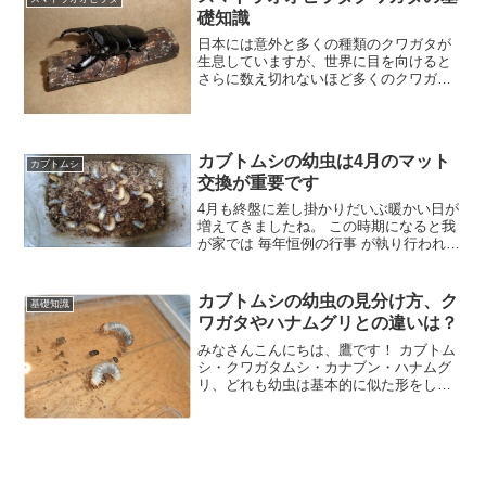
礎知識
日本には意外と多くの種類のクワガタが
生息していますが、世界に目を向けると
さらに数え切れないほど多くのクワガタ
が存在しています。 さらに日本とは気候
や自然環境が違うことから、様々な形や
色、そして驚くほど大きなクワガタも存
在しています。 近年は
カブトムシの幼虫は4月のマット
カブトムシ
交換が重要です
4月も終盤に差し掛かりだいぶ暖かい日が
増えてきましたね。 この時期になると我
が家では 毎年恒例の行事 が執り行われま
す。(大げさ＾＾；) それは10年以上にわ
たって飼育している カブトムシの幼虫の
マット交換 です。 もちろん夏になれば成
カブトムシの幼虫の見分け方、ク
基礎知識
虫を
ワガタやハナムグリとの違いは？
みなさんこんにちは、鷹です！ カブトム
シ・クワガタムシ・カナブン・ハナムグ
リ、どれも幼虫は基本的に似た形をして
いますよね？ これらの成虫を飼育してい
たマットの中から幼虫がでできた時や、
屋外で偶然幼虫を採集した時 『一体何の
幼虫？』 となって