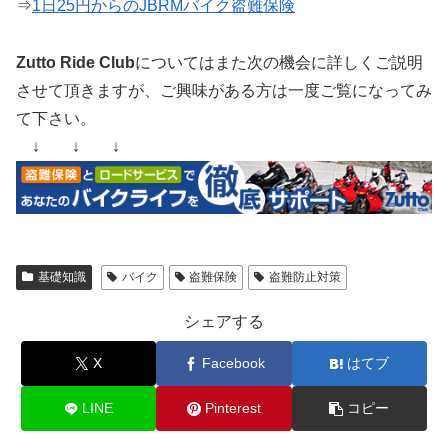
⇒
1日25円からのJBRMバイク盗難保険
Zutto Ride Club
についてはまた次の機会に詳しくご説明
させて頂きますが、ご興味がある方は一度ご覧になってみ
て下さい。
↓ ↓ ↓
基礎知識
バイク
盗難保険
盗難防止対策
シェアする
X
Facebook
はてブ
LINE
Pinterest
コピー