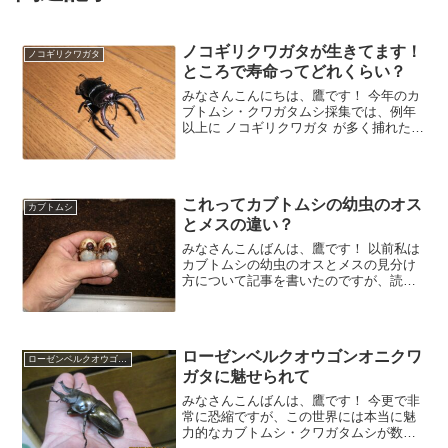
ノコギリクワガタが生きてます！
ノコギリクワガタ
ところで寿命ってどれくらい？
みなさんこんにちは、鷹です！ 今年のカ
ブトムシ・クワガタムシ採集では、例年
以上に ノコギリクワガタ が多く捕れたの
が印象的でした。 ⇒ 採集記録 しかし捕
れたのはオスばっかりでメスは1頭のみ。
残念ながらそのメスもすぐに☆になって
しまい、今年
これってカブトムシの幼虫のオス
カブトムシ
とメスの違い？
みなさんこんばんは、鷹です！ 以前私は
カブトムシの幼虫のオスとメスの見分け
方について記事を書いたのですが、読ま
れた方もいらっしゃるかと思います。 こ
の時は様々な情報を集め、自分が飼育し
ている幼虫たちをよ～く観察してみたの
ですが いまいち明確
ローゼンベルクオウゴンオニクワ
ローゼンベルクオウゴンオニ
ガタに魅せられて
みなさんこんばんは、鷹です！ 今更で非
常に恐縮ですが、この世界には本当に魅
力的なカブトムシ・クワガタムシが数え