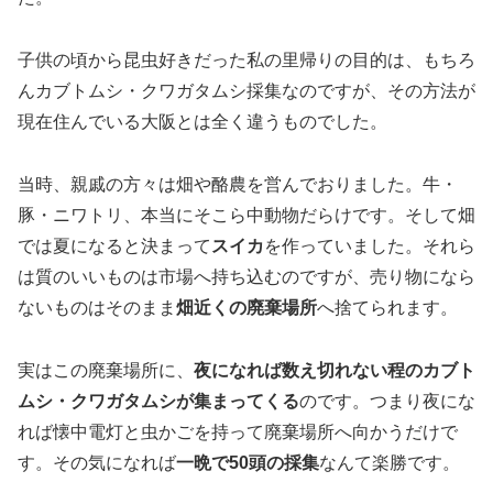
子供の頃から昆虫好きだった私の里帰りの目的は、もちろ
んカブトムシ・クワガタムシ採集なのですが、その方法が
現在住んでいる大阪とは全く違うものでした。
当時、親戚の方々は畑や酪農を営んでおりました。牛・
豚・ニワトリ、本当にそこら中動物だらけです。そして畑
では夏になると決まって
スイカ
を作っていました。それら
は質のいいものは市場へ持ち込むのですが、売り物になら
ないものはそのまま
畑近くの廃棄場所
へ捨てられます。
実はこの廃棄場所に、
夜になれば数え切れない程のカブト
ムシ・クワガタムシが集まってくる
のです。つまり夜にな
れば懐中電灯と虫かごを持って廃棄場所へ向かうだけで
す。その気になれば
一晩で50頭の採集
なんて楽勝です。