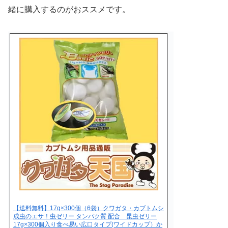
緒に購入するのがおススメです。
【送料無料】17g×300個（6袋）クワガタ・カブトムシ
成虫のエサ！虫ゼリー タンパク質 配合 昆虫ゼリー
17g×300個入り食べ易い広口タイプ(ワイドカップ）か