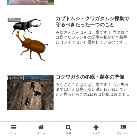
きれないほど存在していますね。 私が子
供の頃は外国産はもちろんのことオオク
ワガタでさえ 『高嶺の花』 で、飼育する
どころか見たり触
カブトムシ・クワガタムシ採集で
基礎知識
守るべきたった一つのこと
みなさんこんばんは、鷹です！ 当ブログ
は様々なジャンルの記事を私が好き勝手
に（スイマセン）投稿しているのです
が、最近こちらの記事のアクセスが急激
に伸びてきているようです。 ⇒ 大阪でも
採れる！カブトムシ・クワガタムシ採集
のポイントと注意点
コクワガタの冬眠・越冬の準備
コクワガタ
みなさんこんばんは、鷹です！ つい先日
まで10月とは思えない暑い日が続いてい
たと思ったらこの2日程は朝晩は急に冷え
込んで、一気にこの時期らしい気候に逆
戻りしてしまいました。 ところで我が家
で飼育しているコクワガタの成虫たちで
すが、10月に入
タランドゥスオオツヤクワガタの
タランドゥスオオツヤクワガタ
力は伊達じゃない！
メニュー
ホーム
検索
トップ
サイドバー