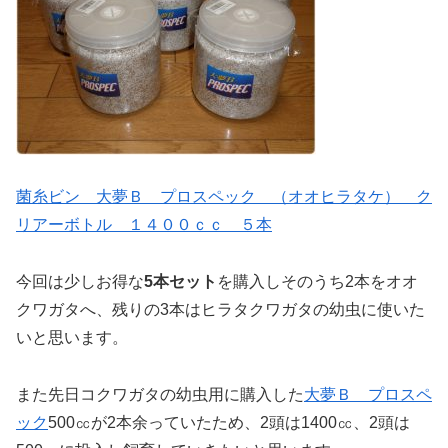
菌糸ビン 大夢Ｂ プロスペック （オオヒラタケ） ク
リアーボトル １４００ｃｃ ５本
今回は少しお得な
5本セット
を購入しそのうち2本をオオ
クワガタへ、残りの3本はヒラタクワガタの幼虫に使いた
いと思います。
また先日コクワガタの幼虫用に購入した
大夢Ｂ プロスペ
ック
500㏄が2本余っていたため、2頭は1400㏄、2頭は