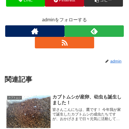
LINE
Pinterest
コピー
adminをフォローする
admin
関連記事
カブトムシが産卵、幼虫も誕生し
カブトムシ
ました！
皆さんこんにちは、鷹です！ 今年我が家
で誕生したカブトムシの成虫たちです
が、おかげさまで日々元気に活動してお
ります。 昆虫ゼリーは毎日完食（エサ代
が、、、）、夜になれば羽の音と鳴き