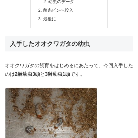
幼虫のデータ
菌糸ビンへ投入
最後に
入手したオオクワガタの幼虫
オオクワガタの飼育をはじめるにあたって、今回入手した
のは
2齢幼虫3頭
と
3齢幼虫1頭
です。