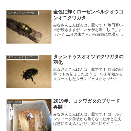
声、さらにメスはよく地中を移動するた
め、 『ギシギシ』 とい
金色に輝くローゼンベルクオウゴ
ローゼンベルクオウゴンオニ
ンオニクワガタ
みなさんこんばんは、鷹です！ 毎日寒い
日が続きますが、いかがお過ごしでしょ
うか？ 11月の末ごろから急激に気温が下
がり、まさに 『冬本番』 と言ったところ
ですが、さすがに我が家の国産クワガタ
たちも本格的な冬眠に入り、少し寂しさ
を感じてしまう
タランドゥスオオツヤクワガタの
タランドゥスオオツヤクワガタ
羽化
みなさんこんばんは、鷹です！ 前回の記
事 でもお伝えしたように、年末年始から
スタートしたタランドゥスオオツヤクワ
ガタのブリードも、徐々に蛹化する幼虫
が見られるようになり、終盤を迎えつつ
あるようです。 第一号のメスが蛹化した
のが 7月7日 で
2019年、コクワガタのブリード
コクワガタ
再開！
みなさんこんばんは、鷹です！ ゴールデ
ンウィーク前後から暑くなったかと思え
ば急に冷え込んだり。本当にややこしい
天候が続いていますね。＾＾； ただ少し