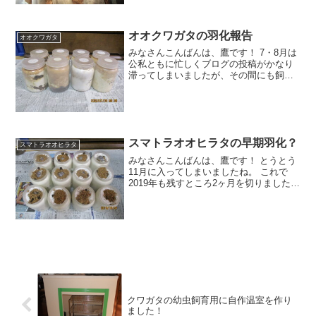
前の記事でもご紹介させて頂きました
が、外気温が 18℃前後 になってくると冬
眠（越冬）してい
オオクワガタの羽化報告
オオクワガタ
みなさんこんばんは、鷹です！ 7・8月は
公私ともに忙しくブログの投稿がかなり
滞ってしまいましたが、その間にも飼育
しているクワガタたちは確実に変化を見
せてくれました。 ということで今回は少
し時間が空いてしまいましたが、ひっそ
りと＾＾；飼育して
スマトラオオヒラタの早期羽化？
スマトラオオヒラタ
みなさんこんばんは、鷹です！ とうとう
11月に入ってしまいましたね。 これで
2019年も残すところ2ヶ月を切りました
が、またしても1ヶ月振りのブログ更新と
なってしまいました。＾＾； 目次 という
のもこれはあくまでも個人的な事情なの
ですが、み
クワガタの幼虫飼育用に自作温室を作り
ました！