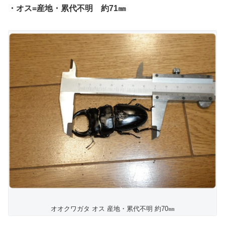
・オス=産地・累代不明 約71㎜
オオクワガタ オス 産地・累代不明 約70㎜