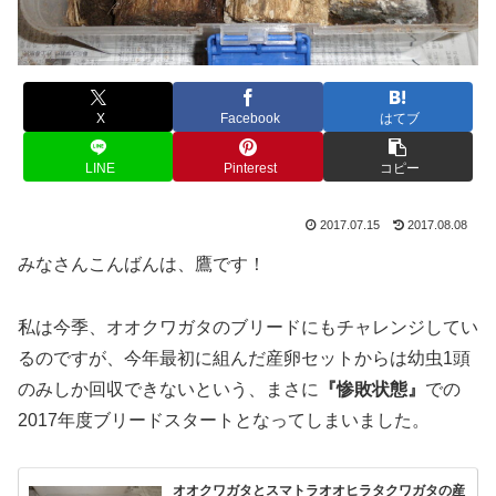
X
Facebook
はてブ
LINE
Pinterest
コピー
2017.07.15
2017.08.08
みなさんこんばんは、鷹です！
私は今季、オオクワガタのブリードにもチャレンジしてい
るのですが、今年最初に組んだ産卵セットからは幼虫1頭
のみしか回収できないという、まさに
『惨敗状態』
での
2017年度ブリードスタートとなってしまいました。
オオクワガタとスマトラオオヒラタクワガタの産