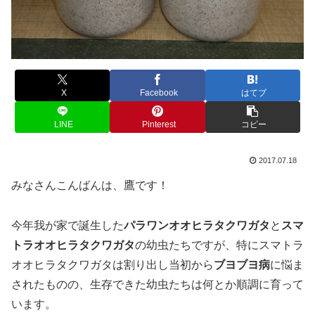
X
Facebook
はてブ
LINE
Pinterest
コピー
2017.07.18
みなさんこんばんは、鷹です！
今年我が家で誕生した
パラワンオオヒラタクワガタ
と
スマ
トラオオヒラタクワガタ
の幼虫たちですが、特にスマトラ
オオヒラタクワガタは割り出し当初から
ブヨブヨ病
に悩ま
されたものの、生存できた幼虫たちは何とか順調に育って
います。