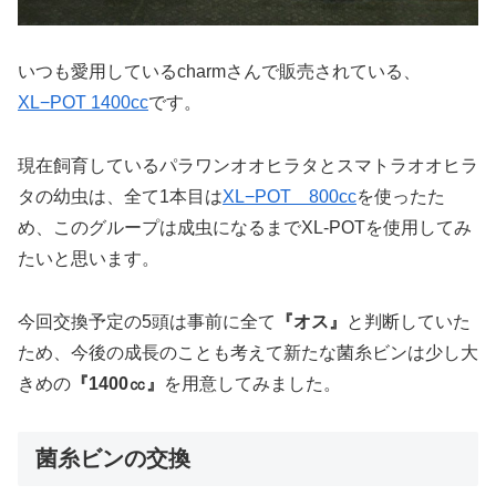
いつも愛用しているcharmさんで販売されている、
XL−POT 1400cc
です。
現在飼育しているパラワンオオヒラタとスマトラオオヒラ
タの幼虫は、全て1本目は
XL−POT 800cc
を使ったた
め、このグループは成虫になるまでXL-POTを使用してみ
たいと思います。
今回交換予定の5頭は事前に全て
『オス』
と判断していた
ため、今後の成長のことも考えて新たな菌糸ビンは少し大
きめの
『1400㏄』
を用意してみました。
菌糸ビンの交換