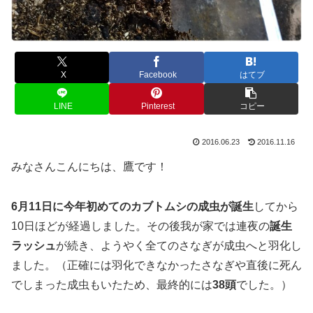
X
Facebook
はてブ
LINE
Pinterest
コピー
2016.06.23
2016.11.16
みなさんこんにちは、鷹です！
6月11日に今年初めてのカブトムシの成虫が誕生
してから
10日ほどが経過しました。その後我が家では連夜の
誕生
ラッシュ
が続き、ようやく全てのさなぎが成虫へと羽化し
ました。（正確には羽化できなかったさなぎや直後に死ん
でしまった成虫もいたため、最終的には
38頭
でした。）