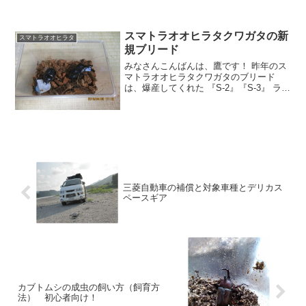
ワガタたちは昨年の10月末から冬眠（越
冬）させているので
スマトラオオヒラタクワガタの新
スマトラオオヒラタ
規ブリード
みなさんこんばんは、鷹です！ 昨年のス
マトラオオヒラタクワガタのブリード
は、爆産してくれた 『S-2』『S-3』 ライ
ン。そして約3ヶ月遅れて 『S-4』 ライン
をスタートさせたことで、少し余裕のな
い飼育状況が続いていました。 さすがに
この
三菱自動車の補償と対象車種とデリカス
ペースギア
カブトムシの成虫の飼い方（飼育方
法） 初心者向け！