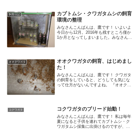
等々、あわただしくも楽しい毎日を過ご
させて頂いておりま
カブトムシ・クワガタムシの飼育
飼育日記
環境の整理
みなさんこんばんは、鷹です！ いよいよ
今日から12月。2016年も残すところ僅か
1か月となってしまいました。みなさんに
とって2016年はどんな1年だったのでしょ
うか？ 私はふと、 当ブログ 『青空』で
カブトムシ・クワガタムシの採集や飼育
をご
オオクワガタの飼育、はじめまし
オオクワガタ
た！
みなさんこんばんは、鷹です！ クワガタ
の飼育をしていると、どうしても気にな
って仕方がないんですよね。 『オオクワ
ガタ』 私の長い採集人生の中でも、まと
もに捕まえたという記憶はありません。
ただ小学生低学年の頃、とある場所で捕
まえたクワガタを父
コクワガタのブリード始動！
コクワガタ
みなさんこんばんは、鷹です！ 私は毎年
夏になると子供を連れてカブトムシ・ク
ワガタムシ採集に出掛けるのですが、昨
年は非常にたくさんのコクワガタを採集
することができました。 そしてそのコク