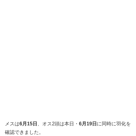
メスは
6月15日
、オス2頭は本日・
6月19日
に同時に羽化を
確認できました。