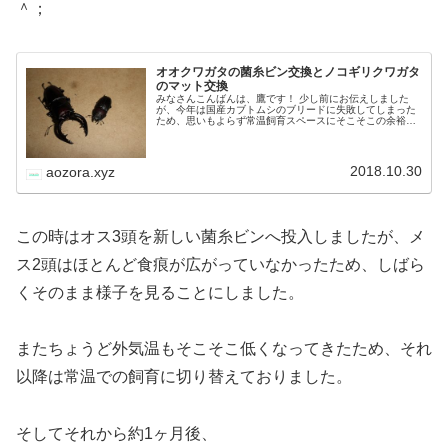
＾；
オオクワガタの菌糸ビン交換とノコギリクワガタ
のマット交換
みなさんこんばんは、鷹です！ 少し前にお伝えしました
が、今年は国産カブトムシのブリードに失敗してしまった
ため、思いもよらず常温飼育スペースにそこそこの余裕が
出てしまいました。 その代わりと言っては何ですが、本土
ヒラタクワガタの幼虫はそれなり…
2018.10.30
aozora.xyz
この時はオス3頭を新しい菌糸ビンへ投入しましたが、メ
ス2頭はほとんど食痕が広がっていなかったため、しばら
くそのまま様子を見ることにしました。
またちょうど外気温もそこそこ低くなってきたため、それ
以降は常温での飼育に切り替えておりました。
そしてそれから約1ヶ月後、