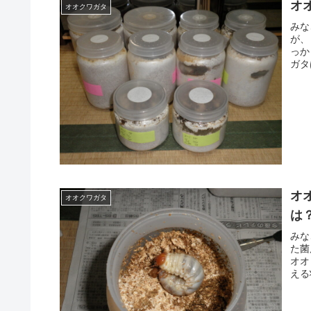
オ
オオクワガタ
みな
が、
っか
ガタ
オ
オオクワガタ
は
みな
た菌
オオ
える