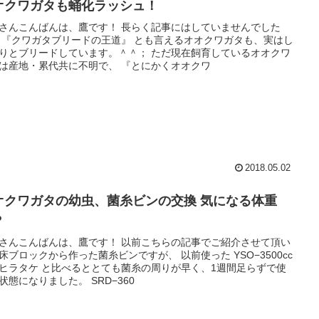
オクワガタも蛹化ラッシュ！
さんこんばんは、鷹です！ 長らく記事にはしていませんでした
 『クワガタブリードの王道』 とも言えるオオクワガタも、実はし
りとブリードしています。＾＾； ただ現在飼育しているオオクワ
は産地・累代共に不明で、 『とにかくオオクワ
2018.05.02
オクワガタの幼虫、菌糸ビンの交換 気になる体重
？
さんこんばんは、鷹です！ 以前こちらの記事でご紹介させて頂い
床ブロックから作った菌糸ビンですが、 以前使った YSO−3500cc
ヒラタケ と比べるととても菌糸の周りが早く、1週間足らずで使
状態になりました。 SRD−360