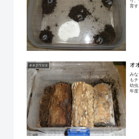
り、
育す
オ
オオクワガタ
みな
もチ
幼虫
年度