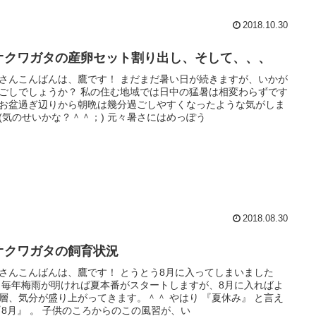
2018.10.30
オクワガタの産卵セット割り出し、そして、、、
さんこんばんは、鷹です！ まだまだ暑い日が続きますが、いかが
ごしでしょうか？ 私の住む地域では日中の猛暑は相変わらずです
お盆過ぎ辺りから朝晩は幾分過ごしやすくなったような気がしま
(気のせいかな？＾＾；) 元々暑さにはめっぽう
2018.08.30
オクワガタの飼育状況
さんこんばんは、鷹です！ とうとう8月に入ってしまいました
 毎年梅雨が明ければ夏本番がスタートしますが、8月に入ればよ
層、気分が盛り上がってきます。＾＾ やはり 『夏休み』 と言え
『8月』 。 子供のころからのこの風習が、い