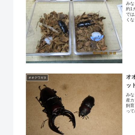
みな
約1
では
くな
オ
オオクワガタ
ッ
みな
産カ
飼育
って