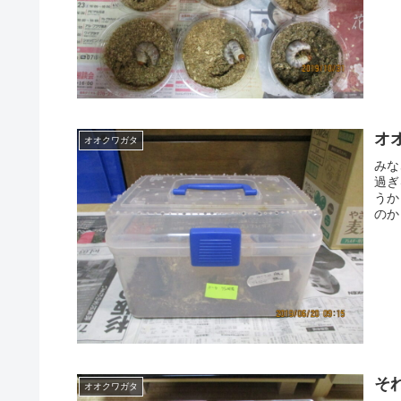
オ
オオクワガタ
みな
過ぎ
うか
のか
そ
オオクワガタ