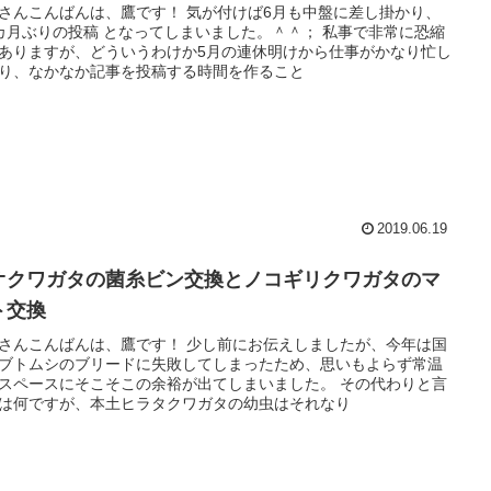
さんこんばんは、鷹です！ 気が付けば6月も中盤に差し掛かり、
カ月ぶりの投稿 となってしまいました。＾＾； 私事で非常に恐縮
ありますが、どういうわけか5月の連休明けから仕事がかなり忙し
り、なかなか記事を投稿する時間を作ること
2019.06.19
オクワガタの菌糸ビン交換とノコギリクワガタのマ
ト交換
さんこんばんは、鷹です！ 少し前にお伝えしましたが、今年は国
ブトムシのブリードに失敗してしまったため、思いもよらず常温
スペースにそこそこの余裕が出てしまいました。 その代わりと言
は何ですが、本土ヒラタクワガタの幼虫はそれなり