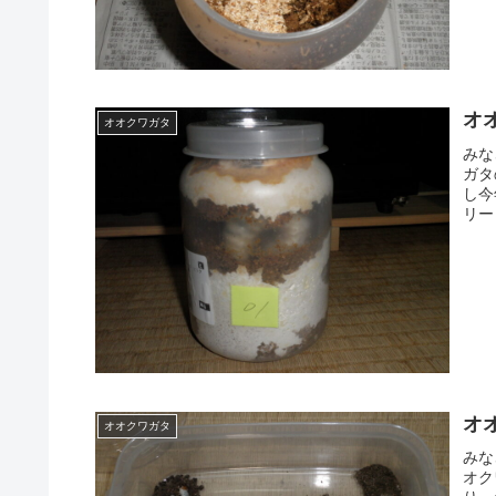
オ
オオクワガタ
みな
ガタ
し今
リー
オ
オオクワガタ
みな
オク