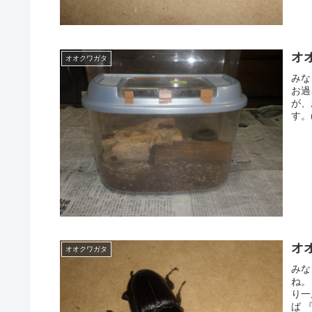
オ
オオクワガタ
みな
お過
が、
す。
オ
オオクワガタ
みな
ね。
り一
ば 