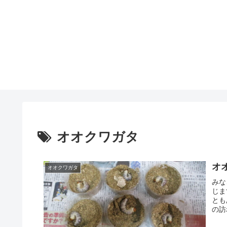
オオクワガタ
オ
オオクワガタ
みな
じま
とも
の訪