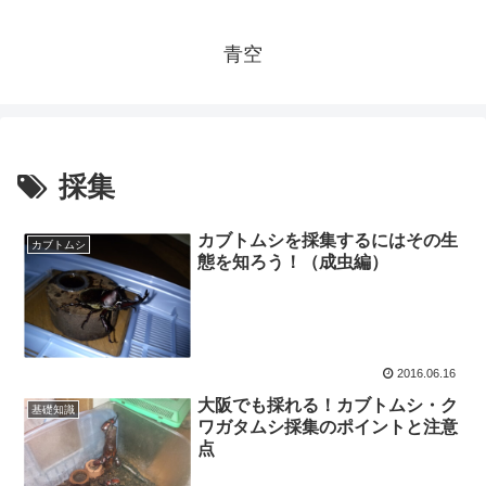
青空
採集
カブトムシを採集するにはその生
カブトムシ
態を知ろう！（成虫編）
2016.06.16
大阪でも採れる！カブトムシ・ク
基礎知識
ワガタムシ採集のポイントと注意
点