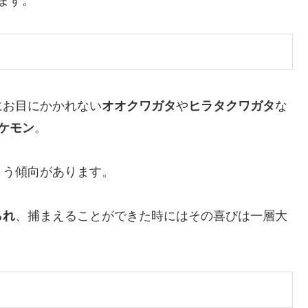
ます。
にお目にかかれない
オオクワガタ
や
ヒラタクワガタ
な
ケモン
。
まう傾向があります。
られ
、捕まえることができた時にはその喜びは一層大