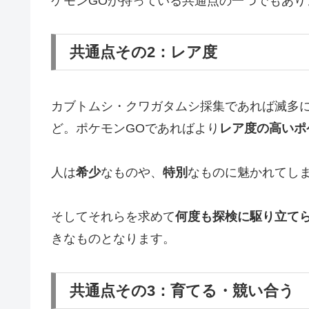
ケモンGOが持っている共通点の一つでもあり
共通点その2：レア度
カブトムシ・クワガタムシ採集であれば滅多
ど。ポケモンGOであればより
レア度の高いポ
人は
希少
なものや、
特別
なものに魅かれてし
そしてそれらを求めて
何度も探検に駆り立て
きなものとなります。
共通点その3：育てる・競い合う