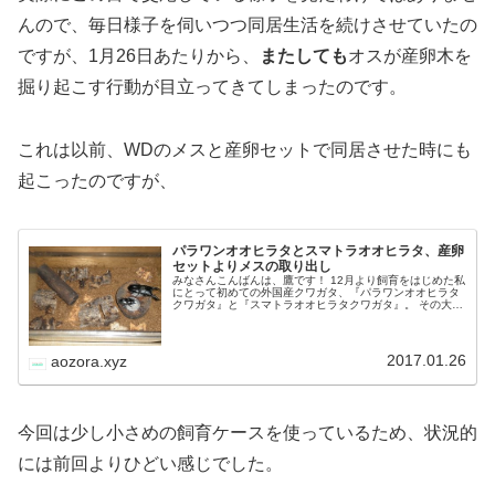
んので、毎日様子を伺いつつ同居生活を続けさせていたの
ですが、1月26日あたりから、
またしても
オスが産卵木を
掘り起こす行動が目立ってきてしまったのです。
これは以前、WDのメスと産卵セットで同居させた時にも
起こったのですが、
パラワンオオヒラタとスマトラオオヒラタ、産卵
セットよりメスの取り出し
みなさんこんばんは、鷹です！ 12月より飼育をはじめた私
にとって初めての外国産クワガタ、『パラワンオオヒラタ
クワガタ』と『スマトラオオヒラタクワガタ』。 その大き
さから生み出される迫力や、今まで慣れ親しんできた国産
クワガタとは一味違った行動…
2017.01.26
aozora.xyz
今回は少し小さめの飼育ケースを使っているため、状況的
には前回よりひどい感じでした。