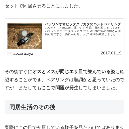
セットで同居させることにしました。
パラワンオオヒラタクワガタのハンドペアリング
みなさんこんばんは、鷹です！ 先日、我が家にやってきた
パラワンオオヒラタクワガタ オス WD 92mmのお嫁さん候
補たちですが、あれからちょうど1週間が経過しようとし
ています。 さすがに1週間もあれば我が家の飼育環境にも
慣れてきているだろう…
2017.01.19
aozora.xyz
その後すぐに
オスとメスが同じエサ皿で並んでいる姿
も確
認することができ、ペアリングは順調かと思っていたので
すが、またしてもここで
問題が発生
してしまいました。
同居生活のその後
実際にこの目で交尾している様子を見たわけではありませ