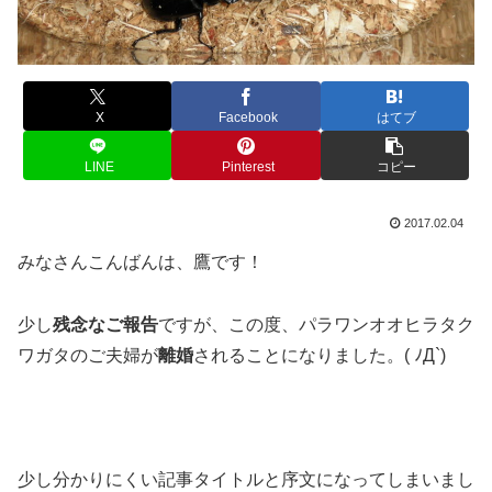
X
Facebook
はてブ
LINE
Pinterest
コピー
2017.02.04
みなさんこんばんは、鷹です！
少し
残念なご報告
ですが、この度、パラワンオオヒラタク
ワガタのご夫婦が
離婚
されることになりました。( ﾉД`)
少し分かりにくい記事タイトルと序文になってしまいまし