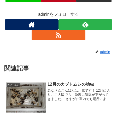
adminをフォローする
admin
関連記事
12月のカブトムシの幼虫
カブトムシ
みなさんこんばんは、鷹です！ 12月に入
りここ大阪でも、急激に気温が下がって
きました。 さすがに室内でも場所によっ
ては 10℃前後 まで温度が下がってしまう
のですが、我が家にはこのような輩も生
息しています。 一生懸命ゼリーを食べて
いるオオク