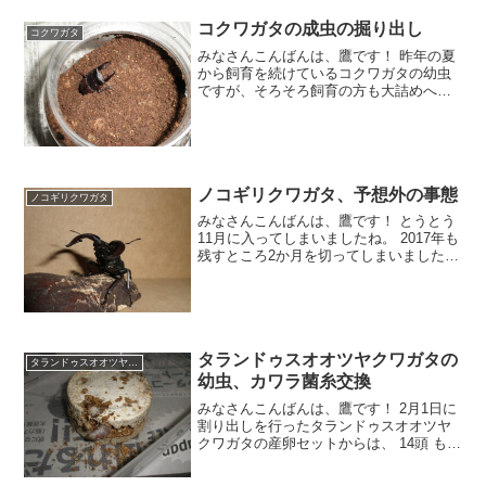
コクワガタの成虫の掘り出し
コクワガタ
みなさんこんばんは、鷹です！ 昨年の夏
から飼育を続けているコクワガタの幼虫
ですが、そろそろ飼育の方も大詰めへと
差し掛かってまいりました。 2月に菌糸
ビンから掘り出してマット飼育へと切り
替えましたが、 その際に2頭はすでに前
蛹になっており、そ
ノコギリクワガタ、予想外の事態
ノコギリクワガタ
みなさんこんばんは、鷹です！ とうとう
11月に入ってしまいましたね。 2017年も
残すところ2か月を切ってしまいました
が、日々カブトムシ・クワガタムシの飼
育に没頭していると、本当に時間が経つ
のを早く感じてしまいます。(本当は歳の
せい？＾＾；
タランドゥスオオツヤクワガタの
タランドゥスオオツヤクワガタ
幼虫、カワラ菌糸交換
みなさんこんばんは、鷹です！ 2月1日に
割り出しを行ったタランドゥスオオツヤ
クワガタの産卵セットからは、 14頭 もの
幼虫を回収することができました。 回収
した幼虫たちは カワラ菌糸プリンカップ