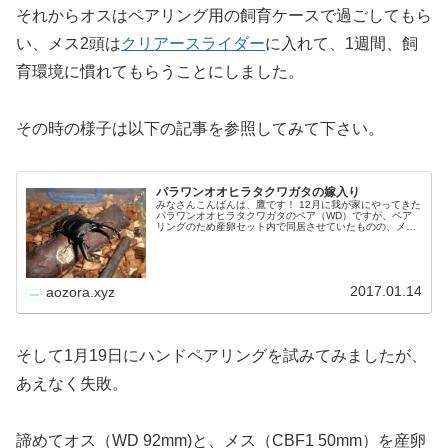
それからオスはペアリング用の飼育ケースで過ごしてもら
い、メス2頭は
クリアースライダー
に入れて、1週間、飼
育環境に慣れてもらうことにしました。
その時の様子は以下の記事を参照してみて下さい。
パラワンオオヒラタクワガタの嫁入り
みなさんこんばんは、鷹です！ 12月に我が家にやってきた
パラワンオオヒラタクワガタのペア（WD）ですが、ペア
リングのため産卵セット内で同居させていたものの、メス
はすでに持ち腹（交尾済み）だったようで、オスには見向
きもせずさっさと産卵活動を開…
2017.01.14
aozora.xyz
そして1月19日にハンドペアリングを試みてみましたが、
あえなく失敗。
諦めてオス（WD 92mm)と、メス（CBF1 50mm）を産卵