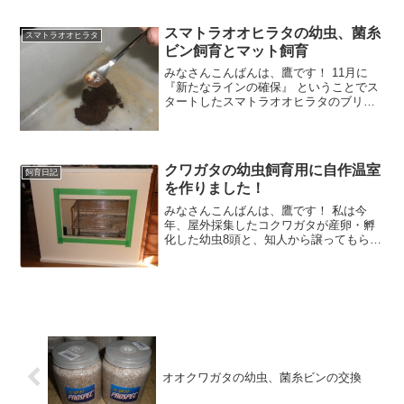
で管理しているのですが、そこそこ 高め
の温度
スマトラオオヒラタの幼虫、菌糸
スマトラオオヒラタ
ビン飼育とマット飼育
みなさんこんばんは、鷹です！ 11月に
『新たなラインの確保』 ということでス
タートしたスマトラオオヒラタのブリー
ドですが、12月の末に産卵セットの割り
出しを行った際には、これまでに経験し
たことがないほど多くの幼虫と卵を取り
出すことができま
クワガタの幼虫飼育用に自作温室
飼育日記
を作りました！
みなさんこんばんは、鷹です！ 私は今
年、屋外採集したコクワガタが産卵・孵
化した幼虫8頭と、知人から譲ってもらっ
たヒラタクワガタの幼虫6頭を飼育してい
まが、先日 『コクワガタの幼虫を簡易温
室へ』 の記事にも記載しましたが、クワ
ガタの幼虫を菌糸
オオクワガタの幼虫、菌糸ビンの交換