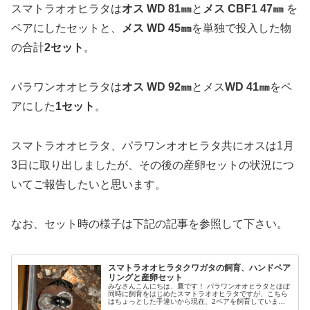
スマトラオオヒラタは
オス WD 81㎜
と
メス CBF1 47㎜
を
ペアにしたセットと、
メス WD 45㎜
を単独で投入した物
の合計
2セット
。
パラワンオオヒラタは
オス WD 92㎜
とメス
WD 41㎜
をペ
アにした
1セット
。
スマトラオオヒラタ、パラワンオオヒラタ共にオスは1月
3日に取り出しましたが、その後の産卵セットの状況につ
いてご報告したいと思います。
なお、セット時の様子は下記の記事を参照して下さい。
スマトラオオヒラタクワガタの飼育、ハンドペア
リングと産卵セット
みなさんこんにちは、鷹です！ パラワンオオヒラタとほぼ
同時に飼育をはじめたスマトラオオヒラタですが、こちら
はちょっとした手違いから現在、2ペアを飼育していま
す。 もちろん鑑賞していても飽きないほど魅力のあるクワ