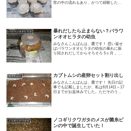
世の中の流れもあり、かつて経験したこ
とがないほど自宅に引きこもっていまし
た。＾＾； おそらく自宅から出たのは延
べ時間にして2時間ほどで、お買い物もす
べて奥様に任せ
暴れだしたら止まらない？パラワ
パラワンオオヒラタ
ンオオヒラタの幼虫
みなさんこんばんは、鷹です！ 思い返せ
ばパラワンオオヒラタの幼虫の暴れに振
り回されだしてからそろそろ 5ヶ月 。本
当に時間が経つのを早く感じてしまう今
日この頃です。＾＾； 4頭飼育している
パラワンのオスの幼虫うち 3頭 が暴れ、
それぞれ 1
カブトムシの産卵セット割り出し
カブトムシ
みなさんこんばんは、鷹です！ 先日の記
事でも記載しましたが、私は8月14日～17
日までがお盆休みでした。ただそのうち
14日～16日までは高知県へ家族旅行をし
ていたため、最終日の17日はたまってい
たカブトムシ・クワガタムシの世話を一
気に行いま
ノコギリクワガタのメスが菌糸ビ
ノコギリクワガタ
ンの中で誕生していた！