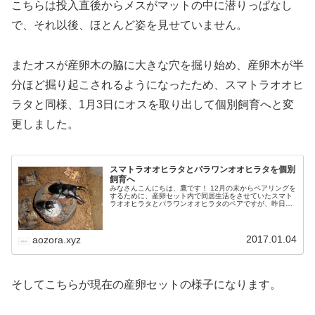
こちらは投入直後からメスがマットの中に潜りっぱなし
で、それ以後、ほとんど姿を見せていません。
またオスが産卵木の脇に大きな穴を掘り始め、産卵木が半
分ほど掘り起こされるようになったため、スマトラオオヒ
ラタと同様、1月3日にオスを取り出して個別飼育へと変
更しました。
スマトラオオヒラタとパラワンオオヒラタを個別
飼育へ
みなさんこんにちは、鷹です！ 12月の末からペアリングを
するために、産卵セット内で同居生活をさせていたスマト
ラオオヒラタとパラワンオオヒラタのペアですが、昨日
（1月3日）、ちょっとした変化が見られたため、同居生活
の解消（オスを産卵セットから…
2017.01.04
aozora.xyz
そしてこちらが現在の産卵セットの様子になります。