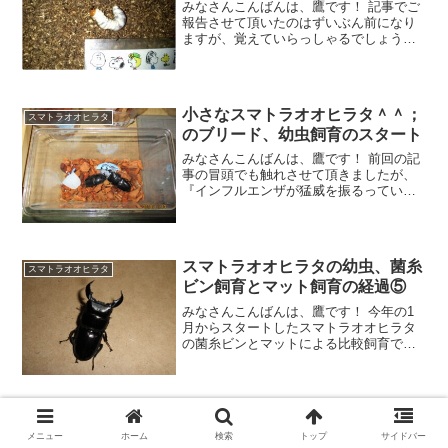
みなさんこんばんは、鷹です！ 記事でご
報告させて頂いたのはずいぶん前になり
ますが、覚えていらっしゃるでしょう
か？ そうです。こちらは今年の5月、昨
年ノコギリクワガタを飼育していたケー
スから出てきた幼虫です。 発見当初はコ
クワガタの幼虫だと思
小さなスマトラオオヒラタ＾＾；
スマトラオオヒラタ
のブリード、幼虫飼育のスタート
みなさんこんばんは、鷹です！ 前回の記
事の冒頭でも触れさせて頂きましたが、
『インフルエンザが猛威を振るっていま
す！』 いまさら私が告知したところでど
うとなるものでもありませんが、私の周
囲でもかつてないほど多くの方が感染さ
れています。 もっ
スマトラオオヒラタの幼虫、菌糸
スマトラオオヒラタ
ビン飼育とマット飼育の経過⑤
みなさんこんばんは、鷹です！ 今年の1
月からスタートしたスマトラオオヒラタ
の菌糸ビンとマットによる比較飼育です
が、よくよく考えてみれば、産卵セット
の割り出しから既に 7ヶ月が経過 したこ
とになります。 既にご報告させて頂いて
いる通り、6月初
メニュー
ホーム
検索
トップ
サイドバー