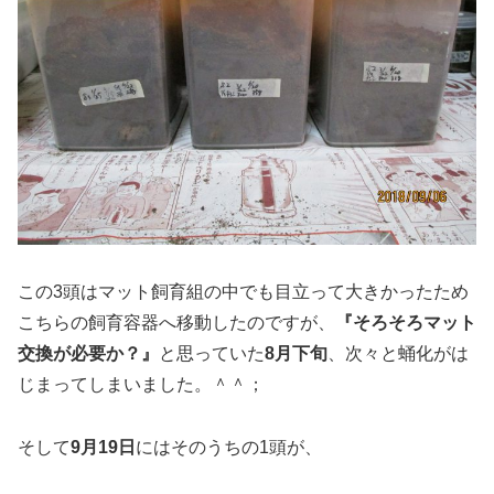
この3頭はマット飼育組の中でも目立って大きかったため
こちらの飼育容器へ移動したのですが、
『そろそろマット
交換が必要か？』
と思っていた
8月下旬
、次々と蛹化がは
じまってしまいました。＾＾；
そして
9月19日
にはそのうちの1頭が、