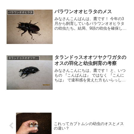
ます。日中はさすがに30℃近くまで気温
が上がるのです
パラワンオオヒラタのメス
パラワンオオヒラタ
みなさんこんばんは、鷹です！ 今年の3
月から飼育しているパラワンオオヒラタ
の幼虫たち。結局、9頭の幼虫を確保し飼
育していたのですが、雌雄の内訳は 『オ
ス=4頭』 、 『メス=5頭』 というもので
した。 メスは9月の末ごろから『暴れ』
が見られ
タランドゥスオオツヤクワガタの
タランドゥスオオツヤクワガタ
オスの羽化と幼虫飼育の考察
みなさんこんにちは、鷹です！ と、いつ
もの 『こんばんは』 ではなく 『こんに
ちは』 で違和感を覚えた方もいらっしゃ
るかもしれませんが、実は私、珍しいこ
とに10月6日(土)と7日(日)はお休みなので
す。＾＾ というのもご存知の方もいらっ
しゃ
これってカブトムシの幼虫のオスとメス
の違い？