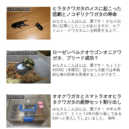
ものです。 大阪でもここ最近は寒い日が
続き、最高気温が5℃
ヒラタクワガタのメスに起こった
ノコギリクワガタ
悲劇とノコギリクワガタの寿命
みなさんこんばんは、鷹です！ かなり以
前に記事にしたことがありますが、カブ
トムシ・クワガタムシを飼育する上で避
けることができないのが 『死』 というも
のです。 参考記事⇒ これからカブトム
シ・クワガタムシの飼育を始める方へ ど
れだけ大切に飼
ローゼンベルクオウゴンオニクワ
ローゼンベルクオウゴンオニ
ガタ、ブリード成功？
みなさんこんばんは、鷹です！ ちょうど
4月4日（木曜日）辺りから大阪では本格
的な春の到来を実感することができてい
ますが、みなさんのお住まいの地域はい
かがでしょうか？ もうあと半月もすれ
ば、日中は汗ばむ日も増えてくるんでし
ょうね。 本当にカブ
オオクワガタとスマトラオオヒラ
オオクワガタ
タクワガタの産卵セット割り出し
みなさんこんばんは、鷹です！ 今年も早
いもので、とうとう1年の折り返しである
6月へと突入してしまいました。 例年で
あれば6月に入れば真夏のような気候が続
くのですが、今年はちょっと様子が違い