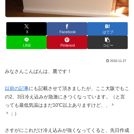
X
Facebook
はてブ
LINE
Pinterest
コピー
2016.11.27
みなさんこんばんは、鷹です！
以前の記事
にも記載させて頂きましたが、ここ大阪でもこ
の2、3日冷え込みが急激にきつくなっています。（と言
っても最低気温はまだ10℃以上ありますけど、、＾
＾；）
さすがにこれだけ冷え込みが強くなってくると、先日作成