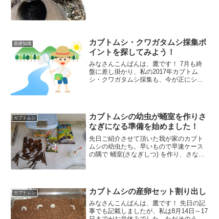
カブトムシ・クワガタムシ採集ポ
基礎知識
イントを探してみよう！
みなさんこんばんは、鷹です！ 7月も終
盤に差し掛かり、私の2017年カブトム
シ・クワガタムシ採集も、今が正にシー
ズン真っただ中と言ったところです。＾
＾ ところでやはり夏休みということもあ
り、みなさんの中でもカブトムシ・クワ
ガタムシ採集に出掛
カブトムシの幼虫が蛹室を作りさ
カブトムシ
なぎになる準備を始めました！
先日ご紹介させて頂いた我が家のカブト
ムシの幼虫たち。早いもので早速ケース
の隅で 蛹室(さなぎしつ) を作り、さなぎ
になる準備を始めたようです。 そこで今
回はその様子と、成虫を迎え入れるため
に新たなケースを用意しましたので、そ
の内容についてご
カブトムシの産卵セット割り出し
カブトムシ
みなさんこんばんは、鷹です！ 先日の記
事でも記載しましたが、私は8月14日～17
日までがお盆休みでした。ただそのうち