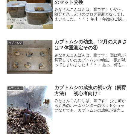
のマット交換
みなさんこんばんは、鷹です！ いや～、
随分と久しぶりのブログ更新となってし
まいました。＾＾； 年末・年始のご挨拶
以来になってしまいますが、特に体調を
崩していたとかいうことでもなく、日々
淡々と過ごしています。 ただ年末のご挨
拶でも記載させて頂
カブトムシの幼虫、12月の大きさ
カブトムシ
は？体重測定その④
みなさんこんばんは、鷹です！ 実は私が
飼育していたカブトムシの幼虫、 数が減
ってしまいました！＾＾； あっ、何も☆
になってしまった訳ではありませんよ。
先日、最終的に今期は12頭の幼虫を飼育
する予定で手元に残しておいたのです
が、知り合いのお
カブトムシの成虫の飼い方（飼育
カブトムシ
方法） 初心者向け！
みなさんこんにちは、鷹です！ 少し前か
ら近所のホームセンターのペットショッ
プなどでも、カブトムシの成虫が販売さ
れているのが見られるようになりまし
た。またこれからの時期は各地で夏祭り
なんかも行われ、夜店でカブトムシを買
われる方も多いのではない