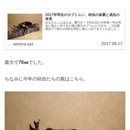
2017年羽化のカブトムシ、幼虫の体重と成虫の
体長
みなさんこんばんは、鷹です！ 5月31日に今年第一号が羽
化し地上へ出てきた我が家のカブトムシですが、この2週
間ほどで残りの5頭も羽化し地上へ出てきてくれました。
これで飼育していた6頭すべてが無事成虫へと育ってくれ
たわけですが、これまでの飼…
2017.06.17
aozora.xyz
最大で
76㎜
でした。
ちなみに今年の幼虫たちの親はこちら、