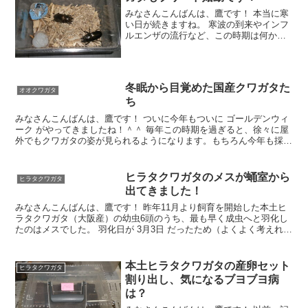
みなさんこんばんは、鷹です！ 本当に寒
い日が続きますね。 寒波の到来やインフ
ルエンザの流行など、この時期は何かと
注意が必要です。 私もインフルエンザに
かかったわけではありませんが、年が明
けてから少し体調が悪い状態が続いてい
ます。 皆さんも健
冬眠から目覚めた国産クワガタた
オオクワガタ
ち
みなさんこんばんは、鷹です！ ついに今年もついに ゴールデンウィ
ーク がやってきましたね！＾＾ 毎年この時期を過ぎると、徐々に屋
外でもクワガタの姿が見られるようになります。もちろん今年も採集
(近年は観察がメインになっていますね＾＾；)には出
ヒラタクワガタのメスが蛹室から
ヒラタクワガタ
出てきました！
みなさんこんばんは、鷹です！ 昨年11月より飼育を開始した本土ヒ
ラタクワガタ（大阪産）の幼虫6頭のうち、最も早く成虫へと羽化し
たのはメスでした。 羽化日が 3月3日 だったため（よくよく考えれば
『ひな祭り』 だったんですね＾＾）、蛹室から
本土ヒラタクワガタの産卵セット
ヒラタクワガタ
割り出し、気になるブヨブヨ病
は？