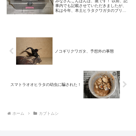
みなさんこんばんは、鷹です！ 以前、記
事内でも記載させていただきましたが、
私は今年、本土ヒラタクワガタのブリー
ドに最も力を入れています。 さらにでき
れば自己採集個体からのブリードを希望
しており、かなり早い時期(4月後半ごろ)
から採集ポイント
ノコギリクワガタ、予想外の事態
スマトラオオヒラタの幼虫に騙された！
ホーム
カブトムシ