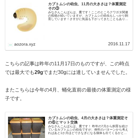
カブトムシの幼虫、11月の大きさは？体重測定
その③
みなさんこんばんは、鷹です！ここのところクワガタ関連
の投稿が続いていますが、カブトムシの幼虫もしっかり飼
育しています！さすがに気温も下がってきたこともありチ
ェックの頻度も以前よりは少なくなってきましたが、ここ
のところマットの減りが目立ってく…
2016.11.17
aozora.xyz
こちらの記事は昨年の11月17日のものですが、この時点
では最大でも
29g
でまだ30gには達していませんでした。
またこちらは今年の4月、蛹化直前の最後の体重測定の様
子です。
カブトムシの幼虫、4月の大きさは？体重測定そ
の⑥とマット交換
みなさんこんばんは、鷹です！ 昨年の7月から飼育を続け
ているカブトムシの幼虫ですが、例年のパターンから考え
ればあと1か月ほどでさなぎになる個体も出てくるかと思
われます。 そこで今日は幼虫として最後の体重測定及びマ