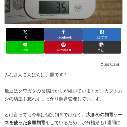
X
Facebook
はてブ
LINE
Pinterest
コピー
2017.11.05
みなさんこんばんは、鷹です！
最近はクワガタの投稿ばかりが続いていますが、カブトム
シの幼虫も忘れずしっかり飼育管理しています。
とは言っても今年は個別飼育ではなく、
大きめの飼育ケー
スを使った多頭飼育
をしているため、水分補給も1週間に