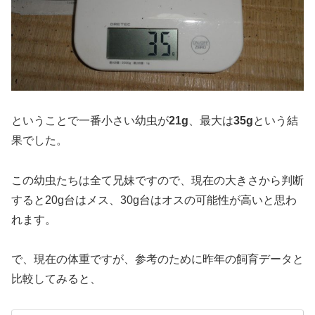
ということで一番小さい幼虫が
21g
、最大は
35g
という結
果でした。
この幼虫たちは全て兄妹ですので、現在の大きさから判断
すると20g台はメス、30g台はオスの可能性が高いと思わ
れます。
で、現在の体重ですが、参考のために昨年の飼育データと
比較してみると、