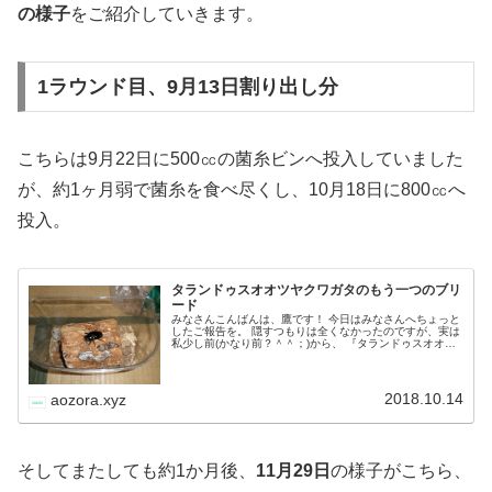
の様子
をご紹介していきます。
1ラウンド目、9月13日割り出し分
こちらは9月22日に500㏄の菌糸ビンへ投入していました
が、約1ヶ月弱で菌糸を食べ尽くし、10月18日に800㏄へ
投入。
タランドゥスオオツヤクワガタのもう一つのブリ
ード
みなさんこんばんは、鷹です！ 今日はみなさんへちょっと
したご報告を。 隠すつもりは全くなかったのですが、実は
私少し前(かなり前？＾＾；)から、 『タランドゥスオオツ
ヤクワガタの別ラインでブリードにチャレンジしていまし
た！』 って、ただ単にご…
2018.10.14
aozora.xyz
そしてまたしても約1か月後、
11月29日
の様子がこちら、