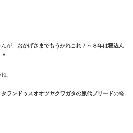
せんが、
おかげさまでもうかれこれ７～８年は寝込ん
＾＾
いね。
、
タランドゥスオオツヤクワガタの累代ブリード
の経