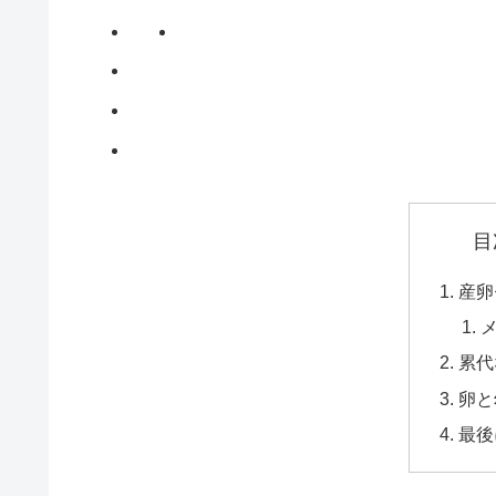
目
産卵
累代
卵と
最後