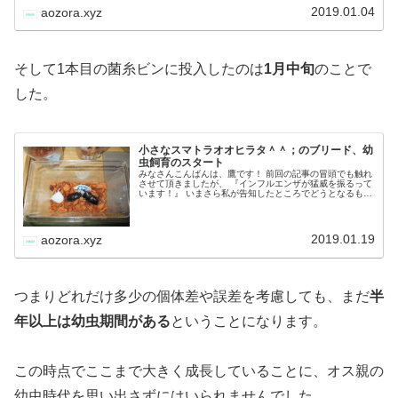
つまりさなぎの期間を除けば
14～15ヶ月は幼虫期間があ
る
ということです。
ところでこの幼虫の割り出しを行ったのは
2018年12月20
日
です。
小さなスマトラオオヒラタ＾＾；のブリード
みなさんこんばんは、鷹です！ 人それぞれだとは思います
が、カブクワブリードには本当に様々な魅力があります
ね。 大きさや形、そしてたった2頭の親から多くの子が生
まれてくれる楽しみ。 カブクワブリードにおいて大型個体
を生み出す上で、『血統』とい…
2019.01.04
aozora.xyz
そして1本目の菌糸ビンに投入したのは
1月中旬
のことで
した。