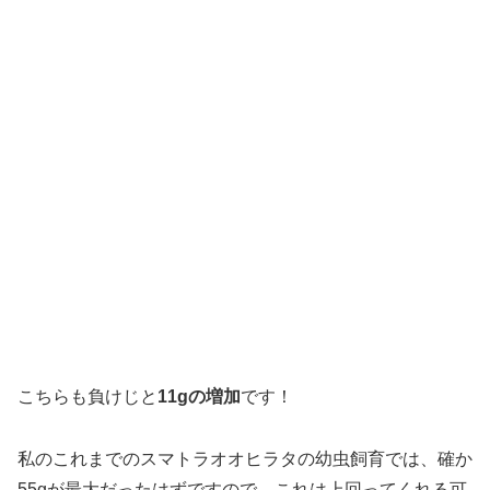
お次はなんと
51g！
個人的には大台に乗ってくれました。＾＾
しかも37gで1400㏄へ投入していたので
14gもの増加
で
す。
そうなれば前回43gだった幼虫に期待が高まりますが、