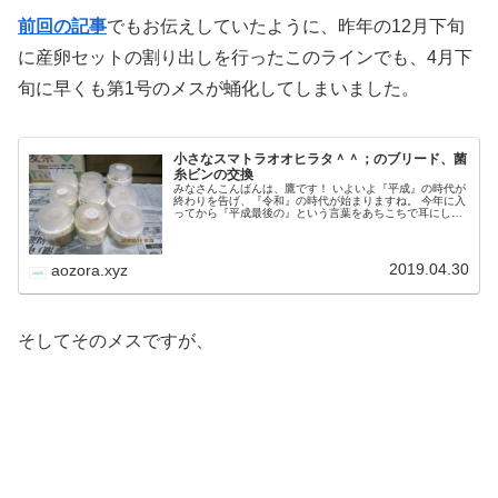
前回の記事
でもお伝えしていたように、昨年の12月下旬
に産卵セットの割り出しを行ったこのラインでも、4月下
旬に早くも第1号のメスが蛹化してしまいました。
小さなスマトラオオヒラタ＾＾；のブリード、菌
糸ビンの交換
みなさんこんばんは、鷹です！ いよいよ『平成』の時代が
終わりを告げ、『令和』の時代が始まりますね。 今年に入
ってから『平成最後の』という言葉をあちこちで耳にし見
かけましたが、これから数日は『令和初の』・『令和最初
の』という言葉が飽和すること…
2019.04.30
aozora.xyz
そしてそのメスですが、