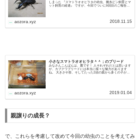
スマトラオオヒラタの幼虫、菌糸ビン飼育とマッ
ト飼育の経過②
みなさんこんばんは、鷹です！ 今年初の試みとなる『スマ
トラオオヒラタの菌糸ビン飼育とマット飼育の比較』です
が、以前マット飼育組、数頭のマット交換を行った際に
は、予想以上に大きく成長していてくれました。＾＾ とこ
ろで1月に菌糸ビン500㏄に投…
2018.05.13
aozora.xyz
スマトラオオヒラタの幼虫、菌糸ビン飼育とマッ
ト飼育の経過⑨
みなさんこんばんは、鷹です！ まるで連載のようになって
しまった 『スマトラオオヒラタの幼虫、菌糸ビン飼育とマ
ット飼育の経過』 ですが、今回でついに9回目のご報告と
なりました。＾＾ そしてよくよく思い返してみると、ブリ
ードをを開始したのは昨年…
2018.11.15
aozora.xyz