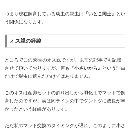
メス約43㎜（S-2ライン）
そしてメスの親虫はヤフオクで購入したCBF1 95㎜のオス
とWF1 44㎜のメスです。
オス親は2017年11月羽化で12月に我が家へやってきまし
た。ただ残念なことにその親虫の情報は紛失してしまい不
明です。
そしてメス親は上のWF1 43㎜のメスと姉妹になります。
つまり現在飼育している幼虫の親虫は
『いとこ同士』
とい
う関係になります。
オス親の経緯