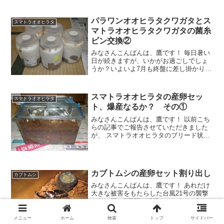
adminをフォローする
admin
関連記事
パラワンオオヒラタクワガタとス
スマトラオオヒラタ
マトラオオヒラタクワガタの菌糸
ビン交換②
みなさんこんばんは、鷹です！ 毎日暑い
日が続きますが、いかがお過ごしでしょ
うか？いよいよ7月も終盤に差し掛かり、
あと1週間もすれば8月です。 ところで
メニュー
ホーム
検索
トップ
サイドバー