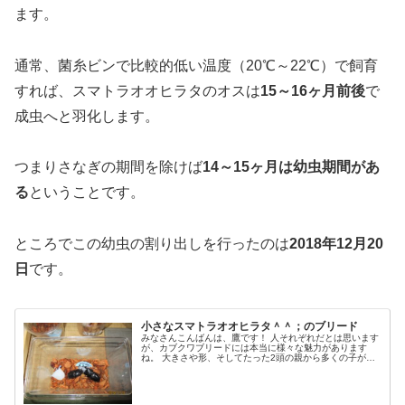
小さなスマトラオオヒラタ＾＾；のブリード
みなさんこんばんは、鷹です！ 人それぞれだとは思います
が、カブクワブリードには本当に様々な魅力があります
ね。 大きさや形、そしてたった2頭の親から多くの子が生
まれてくれる楽しみ。 カブクワブリードにおいて大型個体
を生み出す上で、『血統』とい…
2019.01.04
aozora.xyz
親譲りの成長？
で、これらを考慮して改めて今回の幼虫のことを考えてみ
ます。
通常、菌糸ビンで比較的低い温度（20℃～22℃）で飼育
すれば、スマトラオオヒラタのオスは
15～16ヶ月前後
で
成虫へと羽化します。