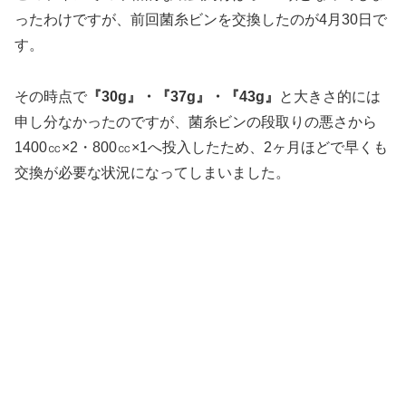
しくないのでしょうが、これはこれでお財布には優しいブ
リードですね。＾＾
オスの菌糸ビン交換
ということでメスはこれ以上成長してくれることもなく羽
化を待つばかり。
このラインでの本格的な幼虫飼育はオス3頭となってしま
ったわけですが、前回菌糸ビンを交換したのが4月30日で
す。
その時点で
『30g』・『37g』・『43g』
と大きさ的には
申し分なかったのですが、菌糸ビンの段取りの悪さから
1400㏄×2・800㏄×1へ投入したため、2ヶ月ほどで早くも