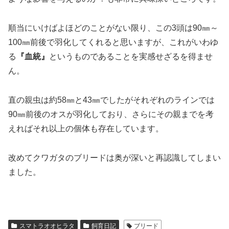
れたわけですが、オオヒラタの幼虫飼育はある意味ここか
らが
『本番』
と言っても過言ではありません。
とは言っても本当に注意が必要なのは蛹化前ですので、も
うしばらくはゆっくり幼虫の成長を観察することができそ
うです。
予定では9月下旬から10月初旬には再度菌糸ビンの交換が
必要になるでしょうが、前回の交換（4月30日）からは
約
20℃
で管理していますので、この温度管理が幼虫にどの
ような影響を与えるのか？も非常に興味深いところです。
順当にいけばよほどのことがない限り、この3頭は90㎜～
100㎜前後で羽化してくれると思いますが、これがいわゆ
る
『血統』
というものであることを実感せざるを得ませ
ん。