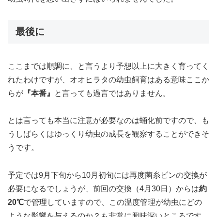
小さなスマトラオオヒラタ＾＾；のブリード、幼
虫飼育のスタート
みなさんこんばんは、鷹です！ 前回の記事の冒頭でも触れ
させて頂きましたが、 『インフルエンザが猛威を振るって
います！』 いまさら私が告知したところでどうとなるもの
でもありませんが、私の周囲でもかつてないほど多くの方
が感染されています。 もっ…
2019.01.19
aozora.xyz
つまりどれだけ多少の個体差や誤差を考慮しても、まだ
半
年以上は幼虫期間がある
ということになります。
この時点でここまで大きく成長していることに、オス親の
幼虫時代を思い出さずにはいられませんでした。
最後に
ここまでは順調に、と言うより予想以上に大きく育ってく