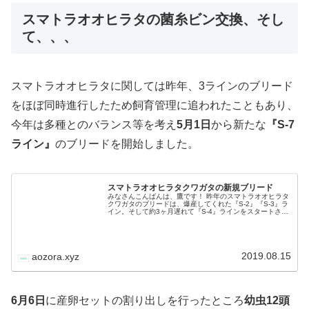
スマトラオオヒラタの菌糸ビン交換、そし
て、、、
スマトラオオヒラタに関しては昨年、3ラインのブリード
をほぼ同時進行したため飼育管理に追われたこともあり、
今年は多種とのバランス等を考え
5月1日
から新たな
『S-7
ライン』
のブリードを開始しました。
スマトラオオヒラタクワガタの新規ブリード
みなさんこんばんは、鷹です！ 昨年のスマトラオオヒラタ
クワガタのブリードは、爆産してくれた『S-2』『S-3』ラ
イン。そして約3ヶ月遅れて『S-4』ラインをスタートさせ
たことで、少し余裕のない飼育状況が続いていました。 さ
すがにこの状況は全…
2019.08.15
aozora.xyz
6月6日
に産卵セットの割り出しを行ったところ
幼虫12頭