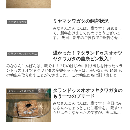
夜間もそこそこの気温が上がるはずなの
ですが、どういう訳か今年は日が落ちる
と20℃を切ってしまい
ミヤマクワガタの飼育状況
ミヤマクワガタ
みなさんこんばんは、鷹です！ 改めまし
て、新年あけましておめでとうございま
す。 先日、新年のご挨拶でご報告させて
頂いた通り、今年はできるだけブログの
更新をしていきたいと思います。 そこで
しばらくは現在のブリード状況、昨年の
遅かった！？タランドゥスオオツ
タランドゥスオオツヤクワガタ
推移を飼育種ごとに
ヤクワガタの菌糸ビン投入！
みなさんこんばんは、鷹です！ 2月のはじめに割り出しを行ったタラ
ンドゥスオオツヤクワガタの産卵セットからは、幸いながら 14頭 も
の幼虫を取り出すことができました。 この幼虫たちは割り出しと同
時にカワラ菌糸プリンカップへ投入し管理していまし
タランドゥスオオツヤクワガタの
タランドゥスオオツヤクワガタ
もう一つのブリード
みなさんこんばんは、鷹です！ 今日はみ
なさんへちょっとしたご報告を。 隠すつ
もりは全くなかったのですが、実は私少
し前(かなり前？＾＾；)から、 『タラン
ドゥスオオツヤクワガタの別ラインでブ
リードにチャレンジしていました！』 っ