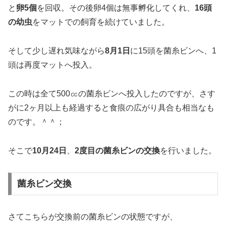
と
卵5個
を回収。その後卵4個は無事孵化してくれ、
16頭
の幼虫
をマットでの飼育を続けていました。
そして少し遅れ気味ながら
8月1日
に15頭を菌糸ビンへ、1
頭は再度マットへ投入。
この時は全て500㏄の菌糸ビンへ投入したのですが、さす
がに2ヶ月以上も経過すると食痕の広がり具合も相当なも
のです。＾＾；
そこで
10月24日
、
2度目の菌糸ビンの交換
を行いました。
菌糸ビン交換
さてこちらが交換前の菌糸ビンの状態ですが、