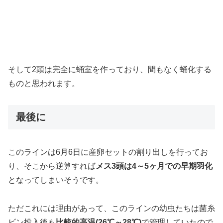
そして2頭は完全に蛹室を作っており、間もなく蛹化する
ものと思われます。
最後に
このラインは6月6日に産卵セットの割り出しを行ってお
り、そこから逆算すれば
メス3頭は4～5ヶ月での早期羽化
となってしまいそうです。
ただこれには理由があって、このラインの幼虫たちは菌糸
ビン投入後も
比較的高温(26℃～28℃)
で管理していたので