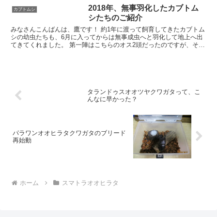
て、ただ単にご
2018年、無事羽化したカブトム
カブトムシ
シたちのご紹介
みなさんこんばんは、鷹です！ 約1年に渡って飼育してきたカブトム
シの幼虫たちも、6月に入ってからは無事成虫へと羽化して地上へ出
てきてくれました。 第一陣はこちらのオス2頭だったのですが、その
後次々と地上へ姿を現し、飼育していた 幼虫10頭
タランドゥスオオツヤクワガタって、こ
んなに早かった？
パラワンオオヒラタクワガタのブリード
再始動
ホーム
スマトラオオヒラタ