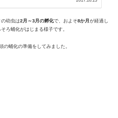
2017.10.13
タの幼虫は
2月～3月の孵化
で、およそ
8か月
が経過し
ろそろ蛹化がはじまる様子です。
頭の蛹化の準備をしてみました。