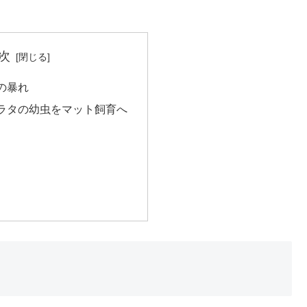
次
の暴れ
ラタの幼虫をマット飼育へ