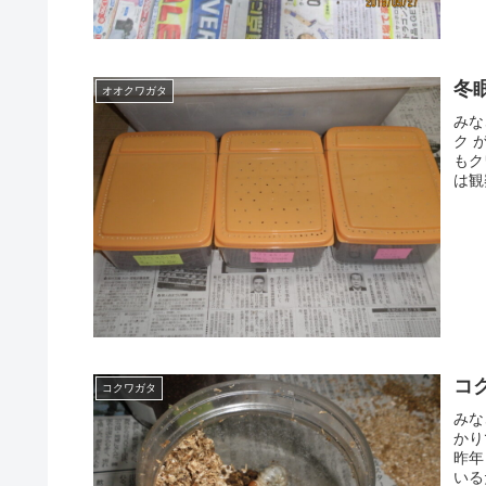
冬
オオクワガタ
みな
ク 
もク
は観
コ
コクワガタ
みな
かり
昨年
いる