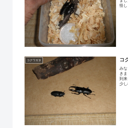
まし
怪し
コ
コクワガタ
みな
きま
到来
少し