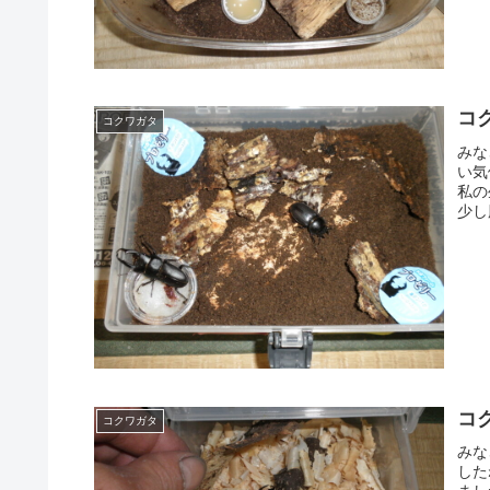
コ
コクワガタ
みな
い気
私の
少し
コ
コクワガタ
みな
した