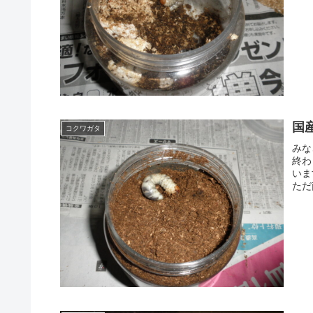
国
コクワガタ
みな
終わ
いま
ただ