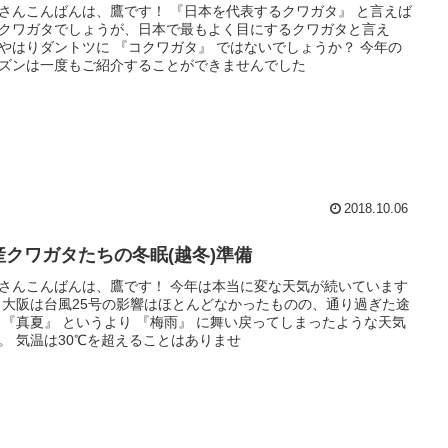
さんこんばんは、鷹です！ 『日本を代表するクワガタ』 と言えば
クワガタでしょうが、日本で最もよく目にするクワガタと言え
やはりダントツに 『コクワガタ』 ではないでしょうか？ 今年の
ズンは一度もご紹介することができませんでした
2018.10.06
産クワガタたちの冬眠(越冬)準備
さんこんばんは、鷹です！ 今年は本当に変な天気が続いています
 大阪は台風25号の影響はほとんどなかったものの、通り過ぎた途
 『真夏』 というより 『梅雨』 に舞い戻ってしまったような天気
。 気温は30℃を超えることはありませ