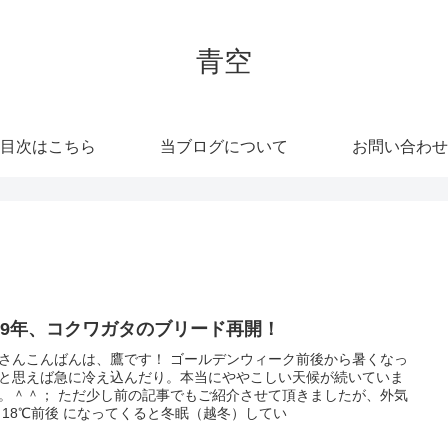
青空
目次はこちら
当ブログについて
お問い合わせ
019年、コクワガタのブリード再開！
さんこんばんは、鷹です！ ゴールデンウィーク前後から暑くなっ
と思えば急に冷え込んだり。本当にややこしい天候が続いていま
。＾＾； ただ少し前の記事でもご紹介させて頂きましたが、外気
 18℃前後 になってくると冬眠（越冬）してい