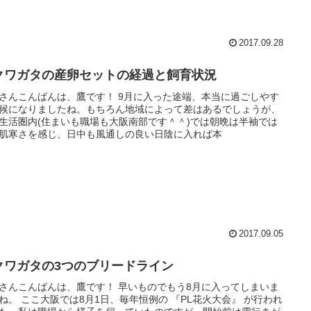
2017.09.28
クワガタの産卵セットの経過と飼育状況
さんこんばんは、鷹です！ 9月に入った途端、本当に過ごしやす
候になりましたね。もちろん地域によって差はあるでしょうが、
生活圏内(住まいも職場も大阪南部です＾＾)では朝晩は半袖では
肌寒さを感じ、日中も風通しの良い日陰に入れば本
2017.09.05
クワガタの3つのブリードライン
さんこんばんは、鷹です！ 早いものでもう8月に入ってしまいま
ね。 ここ大阪では8月1日、毎年恒例の 『PL花火大会』 が行われ