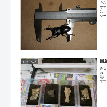
みな
オオ
ば、
シー
国
オオクワガタ
みな
ね。
端に
です