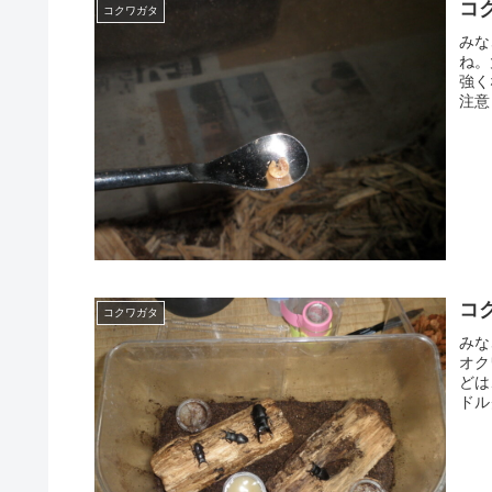
コ
コクワガタ
みな
ね。
強く
注意
コ
コクワガタ
みな
オク
どは
ドル