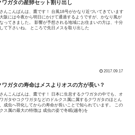
クワガタの産卵セット割り出し
さんこんばんは、鷹です！ 台風18号がかなり近づいてきています
大阪には今夜から明日にかけて通過するようですが、かなり風が
なってきました。 影響が予想される地域にお住まいの方は、十分
して下さいね。 ところで先日メスを取り出した
2017.09.17
クワガタの寿命はメスよりオスの方が長い？
さんこんばんは、鷹です！ 日本に生息するクワガタの中でも、オ
ワガタやコクワガタなどのドルクス属に属するクワガタのほとん
、成虫へ羽化してからの寿命が長いことで知られています。 この
クス属の最大の特徴は 成虫の姿で冬眠(越冬)を