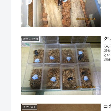
ク
オオクワガタ
みな
発表
とい
節目
コ
コクワガタ