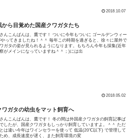
2018.10.07
眠から目覚めた国産クワガタたち
さんこんばんは、鷹です！ ついに今年もついに ゴールデンウィー
がやってきましたね！＾＾ 毎年この時期を過ぎると、徐々に屋外で
ワガタの姿が見られるようになります。もちろん今年も採集(近年
察がメインになっていますね＾＾；)には出
2018.05.02
クワガタの幼虫をマット飼育へ
さんこんばんは、鷹です！ 冬の間は外国産クワガタの飼育記事ば
でしたが、国産クワガタもしっかり飼育していますよ。＾＾ ただ
とは違い今年はワインセラーを使って 低温(20℃以下) で管理して
ため、成長速度が遅く、また飼育環境の変