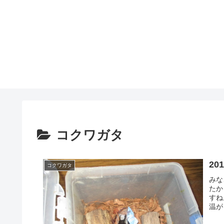
コクワガタ
2
コクワガタ
みな
たか
すね
温が