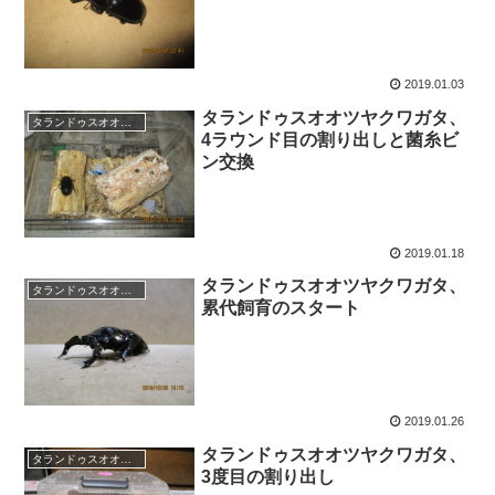
2019.01.03
タランドゥスオオツヤクワガタ、
タランドゥスオオツヤクワガタ
4ラウンド目の割り出しと菌糸ビ
ン交換
2019.01.18
タランドゥスオオツヤクワガタ、
タランドゥスオオツヤクワガタ
累代飼育のスタート
2019.01.26
タランドゥスオオツヤクワガタ、
タランドゥスオオツヤクワガタ
3度目の割り出し