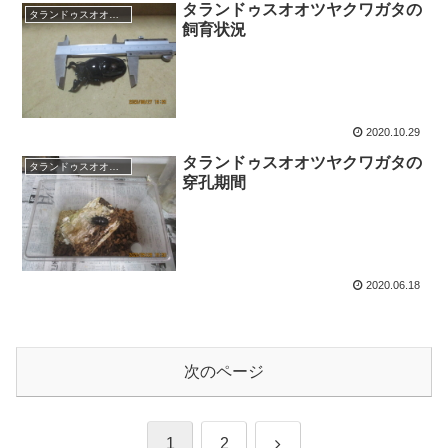
タランドゥスオオツヤクワガタの
タランドゥスオオツヤクワガタ
飼育状況
2020.10.29
タランドゥスオオツヤクワガタの
タランドゥスオオツヤクワガタ
穿孔期間
2020.06.18
次のページ
次
1
2