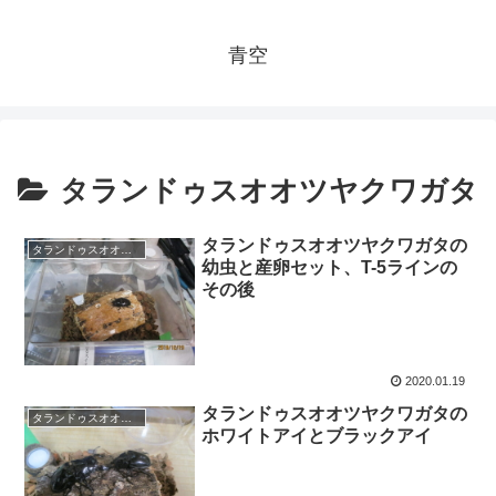
青空
タランドゥスオオツヤクワガタ
タランドゥスオオツヤクワガタの
タランドゥスオオツヤクワガタ
幼虫と産卵セット、T-5ラインの
その後
2020.01.19
タランドゥスオオツヤクワガタの
タランドゥスオオツヤクワガタ
ホワイトアイとブラックアイ