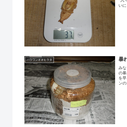
つい
いに
暴
パラワンオオヒラタ
みな
の暴
を早
ンの