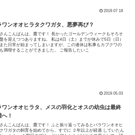
2019.07.18
ラワンオオヒラタクワガタ、悪夢再び？
さんこんばんは、鷹です！ 長かったゴールデンウィークもそろそ
盤を迎えつつありますね。 私は4日（土）までが休みで5日（日）
また日常が始まってしまいますが、この連休は私事もカブクワの
も満喫することができました。 ご報告したいこ
2019.05.03
ラワンオオヒラタ、メスの羽化とオスの幼虫は最終
階へ！
さんこんばんは、鷹です！ ふと振り返ってみるとパラワンオオヒ
クワガタの飼育を始めてから、すでに ２年以上が経過 していたん