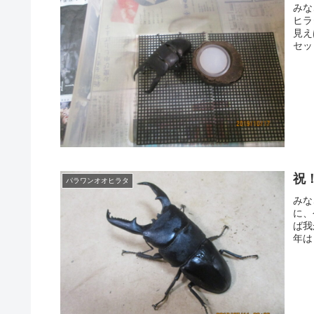
みな
ヒラ
見え
セッ
祝
パラワンオオヒラタ
みな
に、
ば我
年は