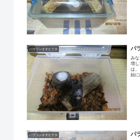
パ
パラワンオオヒラタ
みな
増し
は、
始に
パ
パラワンオオヒラタ