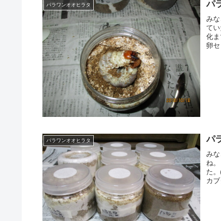
パ
パラワンオオヒラタ
みな
てい
化ま
卵セ
パ
パラワンオオヒラタ
みな
ね。
た。
カブ