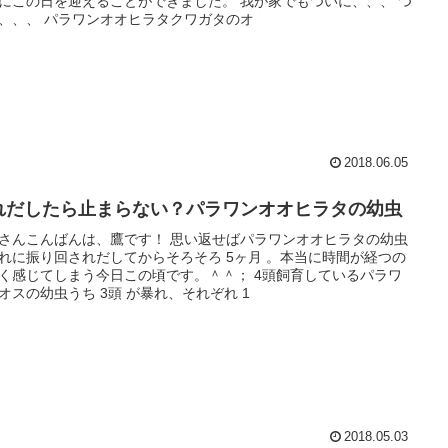
にこの日を迎えることができました。 我が家でもついに、、、 つ
、、、 パラワンオオヒラタクワガタのオ
2018.06.05
れだしたら止まらない？パラワンオオヒラタの幼虫
さんこんばんは、鷹です！ 思い返せばパラワンオオヒラタの幼虫
れに振り回されだしてからそろそろ 5ヶ月 。本当に時間が経つの
く感じてしまう今日この頃です。＾＾； 4頭飼育しているパラワ
オスの幼虫うち 3頭 が暴れ、それぞれ 1
2018.05.03