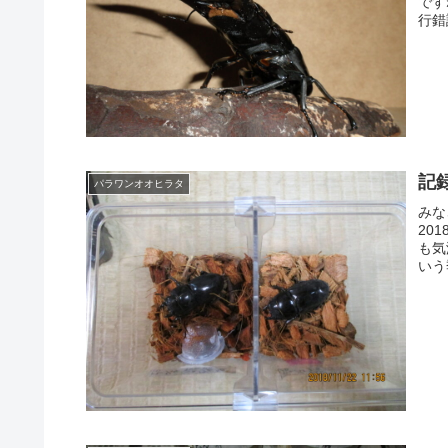
です
行錯
記
パラワンオオヒラタ
みな
20
も気
いう