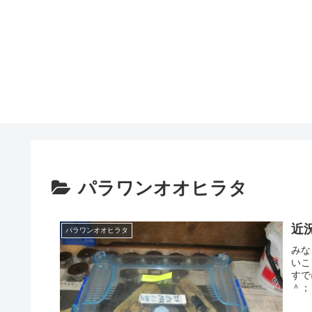
パラワンオオヒラタ
近
パラワンオオヒラタ
みな
いこ
すで
＾；