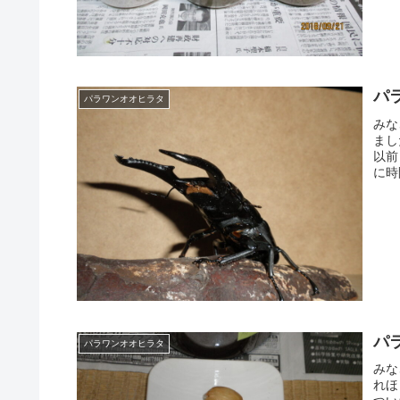
パ
パラワンオオヒラタ
みな
まし
以前
に時
パ
パラワンオオヒラタ
みな
れほ