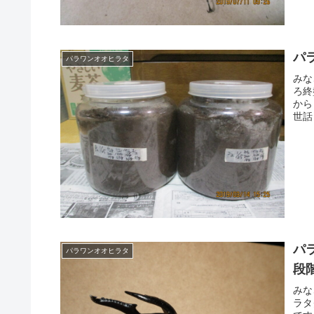
パ
パラワンオオヒラタ
みな
ろ終
から
世話
パ
パラワンオオヒラタ
段
みな
ラタ