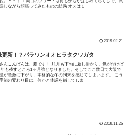
ね。＾＾； １期目のブリードは何もかもがはじめて尽くしで、試
誤しながら頑張ってみたものの結局 オスは１
2019.02.21
録更新！？パラワンオオヒラタクワガタ
さんこんばんは、鷹です！ 11月も下旬に差し掛かり、気が付けば
18年も残すところ1ヶ月強となりました。そしてここ数日で大阪で
温が急激に下がり、本格的な冬の到来を感じてしまいます。 こう
季節の変わり目は、何かと体調を崩してしま
2018.11.25