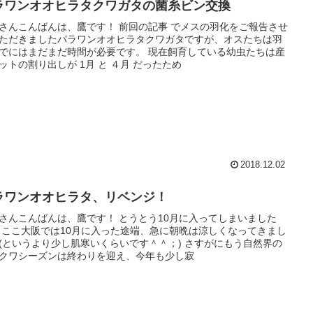
ラワンオオヒラタクワガタの菌糸ビン交換
さんこんばんは、鷹です！ 前回の記事 でメスの羽化をご報告させ
ただきましたパラワンオオヒラタクワガタですが、オスたちは羽
でにはまだまだ時間が必要です。 現在飼育している幼虫たちは産
ットの割り出しが 1月 と ４月 だったため
2018.12.02
ラワンオオヒラタ、リベンジ！
さんこんばんは、鷹です！ とうとう10月に入ってしまいました
 ここ大阪では10月に入った途端、急に朝晩は涼しくなってきまし
(というより少し肌寒いくらいです＾＾；) さすがにもう自然界の
クワシーズンは終わりを迎え、今年も少し寂